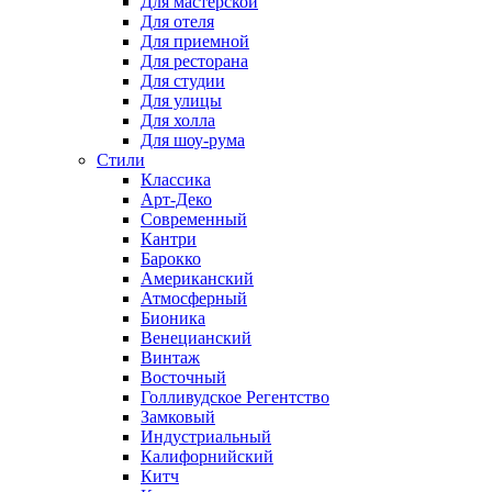
Для мастерской
Для отеля
Для приемной
Для ресторана
Для студии
Для улицы
Для холла
Для шоу-рума
Стили
Классика
Арт-Деко
Современный
Кантри
Барокко
Американский
Атмосферный
Бионика
Венецианский
Винтаж
Восточный
Голливудское Регентство
Замковый
Индустриальный
Калифорнийский
Китч