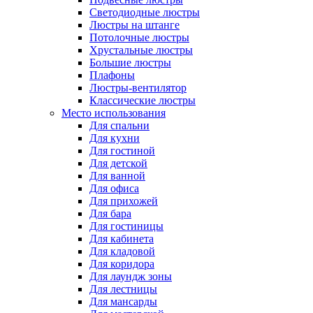
Светодиодные люстры
Люстры на штанге
Потолочные люстры
Хрустальные люстры
Большие люстры
Плафоны
Люстры-вентилятор
Классические люстры
Место использования
Для спальни
Для кухни
Для гостиной
Для детской
Для ванной
Для офиса
Для прихожей
Для бара
Для гостиницы
Для кабинета
Для кладовой
Для коридора
Для лаундж зоны
Для лестницы
Для мансарды