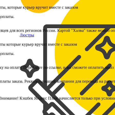
ы, которые курьер вручит вместе с заказом
доплаты.
сяцев для всех регионов России. Картой "Халва" также можно опл
Люстры
ы которые курьер вручит вместе с заказом
доплаты.
 на оплату. Перейдите по ссылке, и вы сможете оплатить заказ 
латы заказа. Реквизиты нашей компании для перевода на расчет
. Внимание! Кэшбек Яндекс Плюс начисляется только при услов