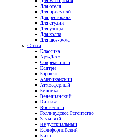
Для мастерской
Для отеля
Для приемной
Для ресторана
Для студии
Для улицы
Для холла
Для шоу-рума
Стили
Классика
Арт-Деко
Современный
Кантри
Барокко
Американский
Атмосферный
Бионика
Венецианский
Винтаж
Восточный
Голливудское Регентство
Замковый
Индустриальный
Калифорнийский
Китч