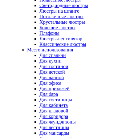
Светодиодные люстры
Люстры на штанге
Потолочные люстры
Хрустальные люстры
Большие люстры
Плафоны
Люстры-вентилятор
Классические люстры
Место использования
Для спальни
Для кухни
Для гостиной
Для детской
Для ванной
Для офиса
Для прихожей
Для бара
Для гостиницы
Для кабинета
Для кладовой
Для коридора
Для лаундж зоны
Для лестницы
Для мансарды