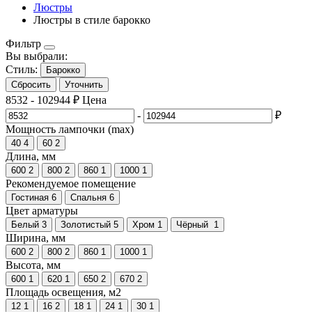
Люстры
Люстры в стиле барокко
Фильтр
Вы выбрали:
Стиль:
Барокко
Сбросить
Уточнить
8532
-
102944
₽
Цена
-
₽
Мощность лампочки (max)
40
4
60
2
Длина, мм
600
2
800
2
860
1
1000
1
Рекомендуемое помещение
Гостиная
6
Спальня
6
Цвет арматуры
Белый
3
Золотистый
5
Хром
1
Чёрный
1
Ширина, мм
600
2
800
2
860
1
1000
1
Высота, мм
600
1
620
1
650
2
670
2
Площадь освещения, м2
12
1
16
2
18
1
24
1
30
1