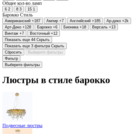
Общее кол-во ламп
6
2
8
3
15
1
Барокко
Стиль
Американский
+187
Ампир
+7
Английский
+185
Ар-деко
+2
k
Арт-Деко
+128
Барокко
+6
Бионика
+18
Версаль
+13
Винтаж
+7
Восточный
+12
Показать еще 44
Скрыть
Показать еще 3 фильтра
Скрыть
Сбросить
Выберите фильтры
Фильтр
Выберите фильтры
Люстры в стиле барокко
Подвесные люстры