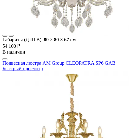
Габариты (Д Ш В):
80
×
80
×
67 cм
54 100 ₽
В наличии
Подвесная люстра AM Group CLEOPATRA SP6 GAB
Быстрый просмотр