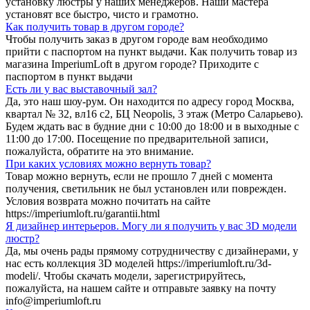
установку люстры у наших менеджеров. Наши мастера
установят все быстро, чисто и грамотно.
Как получить товар в другом городе?
Чтобы получить заказ в другом городе вам необходимо
прийти с паспортом на пункт выдачи. Как получить товар из
магазина ImperiumLoft в другом городе? Приходите с
паспортом в пункт выдачи
Есть ли у вас выставочный зал?
Да, это наш шоу-рум. Он находится по адресу город Москва,
квартал № 32, вл16 с2, БЦ Neopolis, 3 этаж (Метро Саларьево).
Будем ждать вас в будние дни с 10:00 до 18:00 и в выходные с
11:00 до 17:00. Посещение по предварительной записи,
пожалуйста, обратите на это внимание.
При каких условиях можно вернуть товар?
Товар можно вернуть, если не прошло 7 дней с момента
получения, светильник не был установлен или поврежден.
Условия возврата можно почитать на сайте
https://imperiumloft.ru/garantii.html
Я дизайнер интерьеров. Могу ли я получить у вас 3D модели
люстр?
Да, мы очень рады прямому сотрудничеству с дизайнерами, у
нас есть коллекция 3D моделей https://imperiumloft.ru/3d-
modeli/. Чтобы скачать модели, зарегистрируйтесь,
пожалуйста, на нашем сайте и отправьте заявку на почту
info@imperiumloft.ru