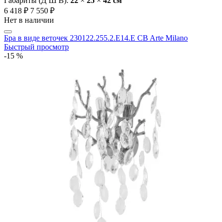
Габариты (Д Ш В):
22
×
25
×
42 cм
6 418 ₽
7 550 ₽
Нет в наличии
Бра в виде веточек 230122.255.2.E14.E CB Arte Milano
Быстрый просмотр
-15 %