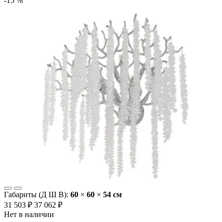
-15 %
Габариты (Д Ш В):
60
×
60
×
54 cм
31 503 ₽
37 062 ₽
Нет в наличии