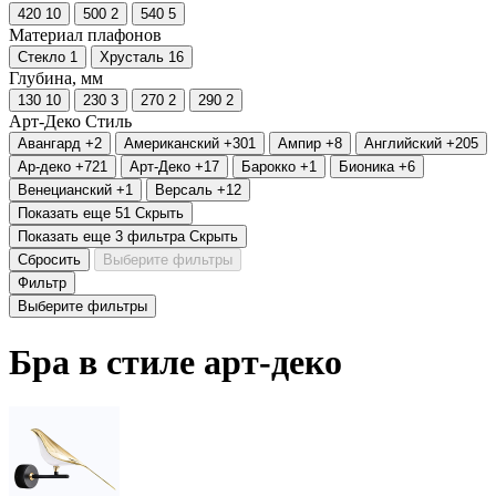
420
10
500
2
540
5
Материал плафонов
Стекло
1
Хрусталь
16
Глубина, мм
130
10
230
3
270
2
290
2
Арт-Деко
Стиль
Авангард
+2
Американский
+301
Ампир
+8
Английский
+205
Ар-деко
+721
Арт-Деко
+17
Барокко
+1
Бионика
+6
Венецианский
+1
Версаль
+12
Показать еще 51
Скрыть
Показать еще 3 фильтра
Скрыть
Сбросить
Выберите фильтры
Фильтр
Выберите фильтры
Бра в стиле арт-деко