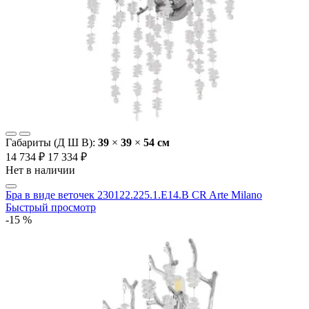
Габариты (Д Ш В):
39
×
39
×
54 cм
14 734 ₽
17 334 ₽
Нет в наличии
Бра в виде веточек 230122.225.1.E14.B CR Arte Milano
Быстрый просмотр
-15 %