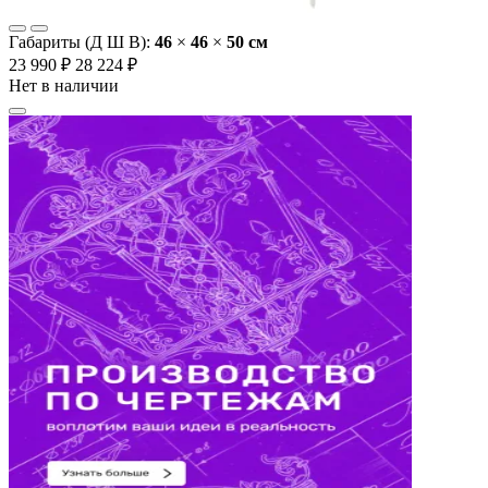
Габариты (Д Ш В):
46
×
46
×
50 cм
23 990 ₽
28 224 ₽
Нет в наличии