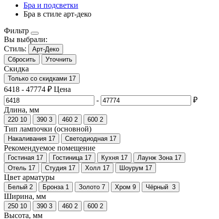
Бра и подсветки
Бра в стиле арт-деко
Фильтр
Вы выбрали:
Стиль:
Арт-Деко
Сбросить
Уточнить
Скидка
Только со cкидками
17
6418
-
47774
₽
Цена
-
₽
Длина, мм
220
10
390
3
460
2
600
2
Тип лампочки (основной)
Накаливания
17
Светодиодная
17
Рекомендуемое помещение
Гостиная
17
Гостиница
17
Кухня
17
Лаунж Зона
17
Отель
17
Студия
17
Холл
17
Шоурум
17
Цвет арматуры
Белый
2
Бронза
1
Золото
7
Хром
9
Чёрный
3
Ширина, мм
250
10
390
3
460
2
600
2
Высота, мм