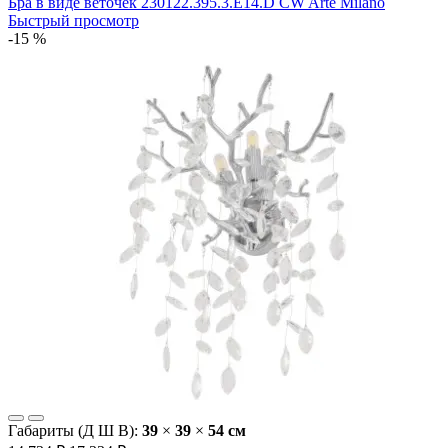
Бра в виде веточек 230122.395.3.E14.D CW Arte Milano
Быстрый просмотр
-15 %
Габариты (Д Ш В):
39
×
39
×
54 cм