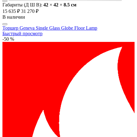
Габариты (Д Ш В):
42
×
42
×
8.5 cм
15 635 ₽
31 270 ₽
В наличии
Торшер Geneva Single Glass Globe Floor Lamp
Быстрый просмотр
-50 %