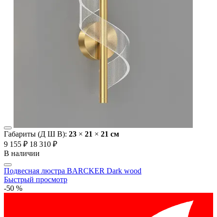
Габариты (Д Ш В):
23
×
21
×
21 cм
9 155 ₽
18 310 ₽
В наличии
Подвесная люстра BARCKER Dark wood
Быстрый просмотр
-50 %