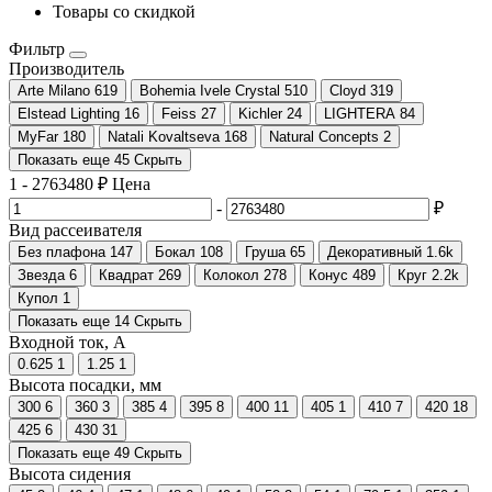
Товары со скидкой
Фильтр
Производитель
Arte Milano
619
Bohemia Ivele Crystal
510
Cloyd
319
Elstead Lighting
16
Feiss
27
Kichler
24
LIGHTERA
84
MyFar
180
Natali Kovaltseva
168
Natural Concepts
2
Показать еще 45
Скрыть
1
-
2763480
₽
Цена
-
₽
Вид рассеивателя
Без плафона
147
Бокал
108
Груша
65
Декоративный
1.6
k
Звезда
6
Квадрат
269
Колокол
278
Конус
489
Круг
2.2
k
Купол
1
Показать еще 14
Скрыть
Входной ток, А
0.625
1
1.25
1
Высота посадки, мм
300
6
360
3
385
4
395
8
400
11
405
1
410
7
420
18
425
6
430
31
Показать еще 49
Скрыть
Высота сидения