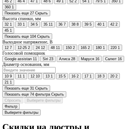
45
2
46
4
47
1
48
6
49
1
52
2
54
1
79.5
1
350
1
360
1
Показать еще 27
Скрыть
Высота спинки, мм
32
1
33
1
34
5
35
11
36
7
38
8
39
5
40
1
42
2
45
1
Показать еще 104
Скрыть
Выходное напряжение, В
12
7
12-25
2
24
12
48
11
150
2
165
2
180
1
220
1
Голосовой помощник
Google assistan
11
Siri
23
Алиса
28
Маруся
16
Салют
16
Диаметр основания, мм
10
9
11
1
12
10
13
1
15
5
16
2
17
1
18
3
20
2
21
1
Показать еще 31
Скрыть
Показать еще 74 фильтра
Скрыть
Сбросить
Выберите фильтры
Фильтр
Выберите фильтры
Скидки на люстры и