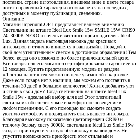
поставки, стране изготовления, внешнем виде и цвете товара
носит справочный характер и основывается на последних,
доступных к моменту публикации, сведениях.
Описание
Магазин ImperiumLOFT представляет вашему вниманию
Светильник на штанге Ideal Lux Smile 15w SMILE 15W CRI90
24° 3000K NERO от очень известного производителя - Ideal
Lux. Данная модель настоящая находка для красивых
интерьеров и отлично впишется в ваш дизайн. Порадуйте
свой дом утешительным светом в достойном обрамлении! Тем
более, когда оно возможно по более привлекательной цене.
Все товары нашего магазина сертифицированы с гарантией от
12 месяцев. Купить представленную модель из раздела
«Люстры на штанге» можно по цене указанной в карточке.
Даже если товара нет в наличии, мы можем его поставить в
течении 30 дней в большом количестве! Хотите добавить уют
и стиль в свой дом? Тогда светильник на штанге Ideal Lux
Smile 15w - идеальный выбор для вас! Этот элегантный
светильник обеспечит яркое и комфортное освещение в
любом помещении. С его помощью вы сможете создать
уютную атмосферу и подчеркнуть стиль вашего интерьера.
Благодаря высокому показателю цветопередачи CRI90 и
теплому белому свету 3000K, светильник Ideal Lux Smile 15w
создаст приятную и уютную обстановку в вашем доме. Не
упустите возможность приобрести этот стильный и