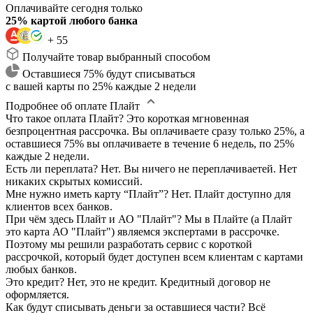
Оплачивайте сегодня только
25% картой любого банка
+ 55
Получайте товар выбранный способом
Оставшиеся 75% будут списываться
с вашей карты по 25% каждые 2 недели
Подробнее об оплате Плайт
Что такое оплата Плайт?
Это короткая мгновенная
безпроцентная рассрочка. Вы оплачиваете сразу только 25%, а
оставшиеся 75% вы оплачиваете в течение 6 недель, по 25%
каждые 2 недели.
Есть ли переплата?
Нет. Вы ничего не переплачиваетей. Нет
никаких скрытых комиссий.
Мне нужно иметь карту “Плайт”?
Нет. Плайт доступно для
клиентов всех банков.
При чём здесь Плайт и АО "Плайт"?
Мы в Плайте (а Плайт
это карта АО "Плайт") являемся экспертами в рассрочке.
Поэтому мы решили разработать сервис с короткой
рассрочкой, который будет доступен всем клиентам с картами
любых банков.
Это кредит?
Нет, это не кредит. Кредитный договор не
оформляется.
Как будут списывать деньги за оставшиеся части?
Всё