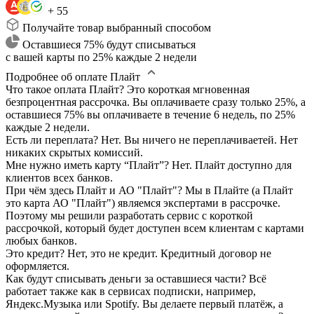
+ 55
Получайте товар выбранный способом
Оставшиеся 75% будут списываться
с вашей карты по 25% каждые 2 недели
Подробнее об оплате Плайт
Что такое оплата Плайт?
Это короткая мгновенная
безпроцентная рассрочка. Вы оплачиваете сразу только 25%, а
оставшиеся 75% вы оплачиваете в течение 6 недель, по 25%
каждые 2 недели.
Есть ли переплата?
Нет. Вы ничего не переплачиваетей. Нет
никаких скрытых комиссий.
Мне нужно иметь карту “Плайт”?
Нет. Плайт доступно для
клиентов всех банков.
При чём здесь Плайт и АО "Плайт"?
Мы в Плайте (а Плайт
это карта АО "Плайт") являемся экспертами в рассрочке.
Поэтому мы решили разработать сервис с короткой
рассрочкой, который будет доступен всем клиентам с картами
любых банков.
Это кредит?
Нет, это не кредит. Кредитный договор не
оформляется.
Как будут списывать деньги за оставшиеся части?
Всё
работает также как в сервисах подписки, например,
Яндекс.Музыка или Spotify. Вы делаете первый платёж, а