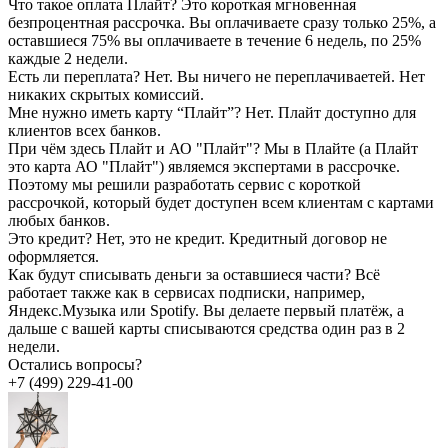
Что такое оплата Плайт?
Это короткая мгновенная
безпроцентная рассрочка. Вы оплачиваете сразу только 25%, а
оставшиеся 75% вы оплачиваете в течение 6 недель, по 25%
каждые 2 недели.
Есть ли переплата?
Нет. Вы ничего не переплачиваетей. Нет
никаких скрытых комиссий.
Мне нужно иметь карту “Плайт”?
Нет. Плайт доступно для
клиентов всех банков.
При чём здесь Плайт и АО "Плайт"?
Мы в Плайте (а Плайт
это карта АО "Плайт") являемся экспертами в рассрочке.
Поэтому мы решили разработать сервис с короткой
рассрочкой, который будет доступен всем клиентам с картами
любых банков.
Это кредит?
Нет, это не кредит. Кредитный договор не
оформляется.
Как будут списывать деньги за оставшиеся части?
Всё
работает также как в сервисах подписки, например,
Яндекс.Музыка или Spotify. Вы делаете первый платёж, а
дальше с вашей карты списываются средства один раз в 2
недели.
Остались вопросы?
+7 (499) 229-41-00