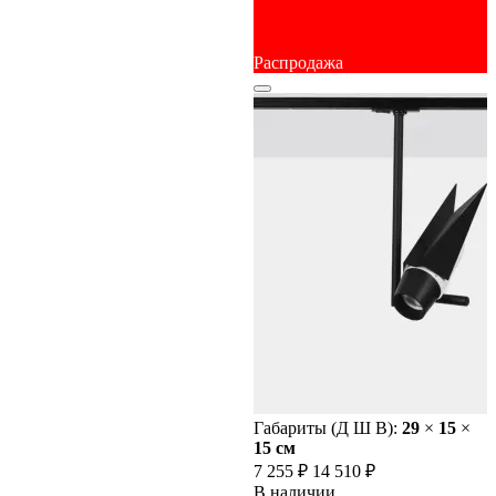
Распродажа
Габариты (Д Ш В):
29
×
15
×
15 cм
7 255 ₽
14 510 ₽
В наличии