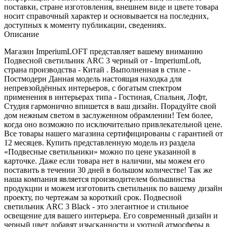
поставки, стране изготовления, внешнем виде и цвете товара
носит справочный характер и основывается на последних,
доступных к моменту публикации, сведениях.
Описание
Магазин ImperiumLOFT представляет вашему вниманию
Подвесной светильник ARC 3 черный от - ImperiumLoft,
страна производства - Китай . Выполненная в стиле -
Постмодерн Данная модель настоящая находка для
непревзойдённых интерьеров, с богатым спектром
применения в интерьерах типа - Гостиная, Спальня, Лофт,
Студия гармонично впишется в ваш дизайн. Порадуйте свой
дом нежным светом в заслуженном обрамлении! Тем более,
когда оно возможно по исключительно привлекательной цене.
Все товары нашего магазина сертифицированы с гарантией от
12 месяцев. Купить представленную модель из раздела
«Подвесные светильники» можно по цене указанной в
карточке. Даже если товара нет в наличии, мы можем его
поставить в течении 30 дней в большом количестве! Так же
наша компания является производителем большинства
продукции и можем изготовить светильник по вашему дизайн
проекту, по чертежам за короткий срок. Подвесной
светильник ARC 3 Black - это элегантное и стильное
освещение для вашего интерьера. Его современный дизайн и
черный цвет добавят изысканности и уютной атмосферы в