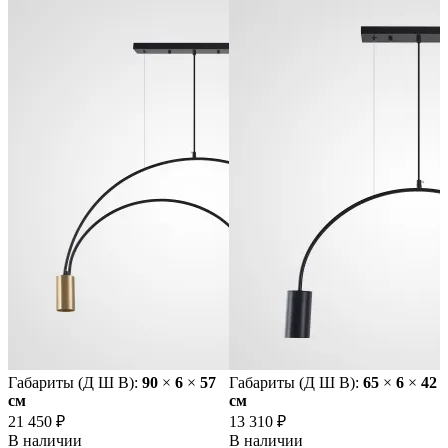
Габариты (Д Ш В):
90
×
6
×
57
Габариты (Д Ш В):
65
×
6
×
42
cм
cм
21 450 ₽
13 310 ₽
В наличии
В наличии