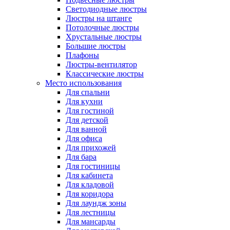
Светодиодные люстры
Люстры на штанге
Потолочные люстры
Хрустальные люстры
Большие люстры
Плафоны
Люстры-вентилятор
Классические люстры
Место использования
Для спальни
Для кухни
Для гостиной
Для детской
Для ванной
Для офиса
Для прихожей
Для бара
Для гостиницы
Для кабинета
Для кладовой
Для коридора
Для лаундж зоны
Для лестницы
Для мансарды