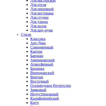
Для мастерской
Для отеля
Для приемной
Для ресторана
Для студии
Для улицы
Для холла
Для шоу-рума
Стили
Классика
Арт-Деко
Современный
Кантри
Барокко
Американский
Атмосферный
Бионика
Венецианский
Винтаж
Восточный
Голливудское Регентство
Замковый
Индустриальный
Калифорнийский
Китч