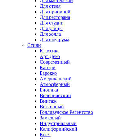
Для мастерской
Для отеля
Для приемной
Для ресторана
Для студии
Для улицы
Для холла
Для шоу-рума
Стили
Классика
Арт-Деко
Современный
Кантри
Барокко
Американский
Атмосферный
Бионика
Венецианский
Винтаж
Восточный
Голливудское Регентство
Замковый
Индустриальный
Калифорнийский
Китч