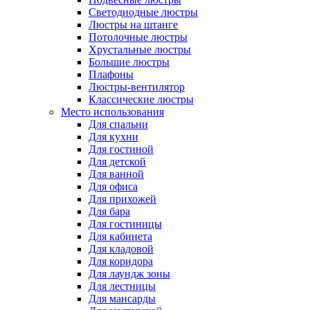
Светодиодные люстры
Люстры на штанге
Потолочные люстры
Хрустальные люстры
Большие люстры
Плафоны
Люстры-вентилятор
Классические люстры
Место использования
Для спальни
Для кухни
Для гостиной
Для детской
Для ванной
Для офиса
Для прихожей
Для бара
Для гостиницы
Для кабинета
Для кладовой
Для коридора
Для лаундж зоны
Для лестницы
Для мансарды