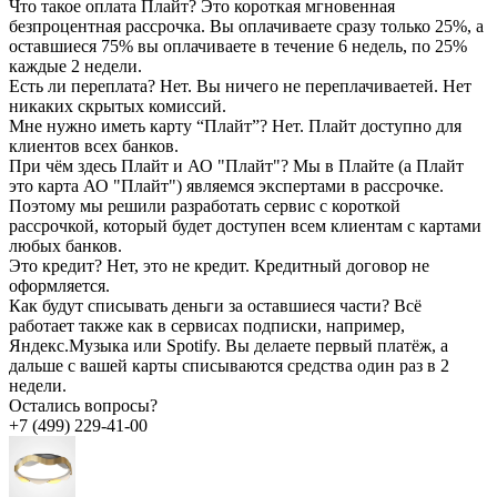
Что такое оплата Плайт?
Это короткая мгновенная
безпроцентная рассрочка. Вы оплачиваете сразу только 25%, а
оставшиеся 75% вы оплачиваете в течение 6 недель, по 25%
каждые 2 недели.
Есть ли переплата?
Нет. Вы ничего не переплачиваетей. Нет
никаких скрытых комиссий.
Мне нужно иметь карту “Плайт”?
Нет. Плайт доступно для
клиентов всех банков.
При чём здесь Плайт и АО "Плайт"?
Мы в Плайте (а Плайт
это карта АО "Плайт") являемся экспертами в рассрочке.
Поэтому мы решили разработать сервис с короткой
рассрочкой, который будет доступен всем клиентам с картами
любых банков.
Это кредит?
Нет, это не кредит. Кредитный договор не
оформляется.
Как будут списывать деньги за оставшиеся части?
Всё
работает также как в сервисах подписки, например,
Яндекс.Музыка или Spotify. Вы делаете первый платёж, а
дальше с вашей карты списываются средства один раз в 2
недели.
Остались вопросы?
+7 (499) 229-41-00