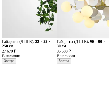
Габариты (Д Ш В):
22
×
22
×
Габариты (Д Ш В):
90
×
90
×
250 cм
30 cм
27 670 ₽
35 500 ₽
В наличии
В наличии
Завтра
Завтра