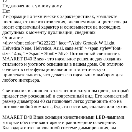
12
Подключение к умному дому
Нет
Информация о технических характеристиках, комплекте
поставки, стране изготовления, внешнем виде и цвете товара
носит справочный характер и основывается на последних,
доступных к моменту публикации, сведениях.
Описание
<div><font color="#222222" face="Aktiv Grotesk W Light,
Helvetica Neue, Helvetica, Arial, sans-serif"><span style="font-
size: 14px;"></span></font></div> Потолочный светильник
MAARET D40 Brass - это идеальное решение для создания
стильного и уютного освещения в вашем доме. Он отлично
сочетает в себе функциональность и эстетическую
привлекательность, что делает его идеальным выбором для
любого интерьера.
Светильник выполнен в элегантном латунном цвете, который
придает ему роскошный и современный вид. Его компактный
размер диаметром 40 см позволяет легко установить его на
потолке любой комнаты, будь то гостиная, спальня или кухня.
MAARET D40 Brass оснащен качественными LED-лампами,
которые обеспечивают яркое и равномерное освещение.
Благодаря интегрированной системе диммирования, вы