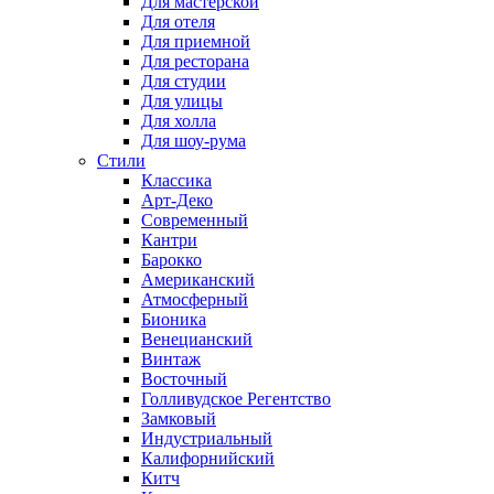
Для мастерской
Для отеля
Для приемной
Для ресторана
Для студии
Для улицы
Для холла
Для шоу-рума
Стили
Классика
Арт-Деко
Современный
Кантри
Барокко
Американский
Атмосферный
Бионика
Венецианский
Винтаж
Восточный
Голливудское Регентство
Замковый
Индустриальный
Калифорнийский
Китч