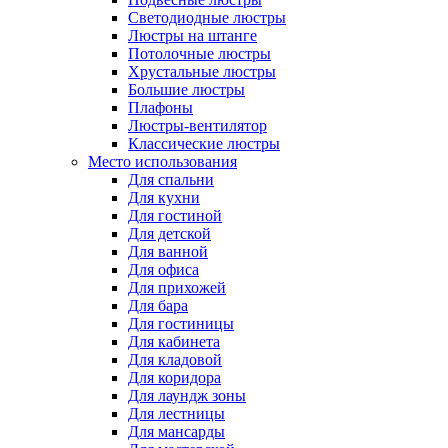
Светодиодные люстры
Люстры на штанге
Потолочные люстры
Хрустальные люстры
Большие люстры
Плафоны
Люстры-вентилятор
Классические люстры
Место использования
Для спальни
Для кухни
Для гостиной
Для детской
Для ванной
Для офиса
Для прихожей
Для бара
Для гостиницы
Для кабинета
Для кладовой
Для коридора
Для лаундж зоны
Для лестницы
Для мансарды