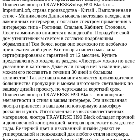
Подвесная люстра TRAVERSE&nbsp;H90 Black от -
ImperiumLoft, страна производства - Китай . Выполненная в
стиле - Минимализм Данная модель настоящая находка для
лаконичных интерьеров, с богатым спектром применения в
интерьерах типа - Гостиная, Спальня, Кабинет, Столовая,
Лофт гармонично впишется в ваш дизайн. Порадуйте свой
дом утешительным светом в согласно подобающим
обрамлении! Тем более, когда оно возможно по необычно
привлекательной цене. Все товары нашего магазина
сертифицированы с гарантией от 12 месяцев. Купить
представленную модель из раздела «Люстры» можно по цене
указанной в карточке. Даже если товара нет в наличии, мы
можем его поставить в течении 30 дней в большом
количестве! Так же наша компания является производителем
большинства продукции и можем изготовить светильник по
вашему дизайн проекту, по чертежам за короткий срок.
Подвесная люстра TRAVERSE H90 Black – воплощение
элегантности и стиля в вашем интерьере. Эта изысканная
люстра привнесет в ваш дом неповторимую атмосферу
роскоши и уюта. Изготовленная из высококачественных
материалов, люстра TRAVERSE H90 Black обладает прочной
и долговечной конструкцией, которая прослужит вам долгие
годы. Ее черный цвет и изысканный дизайн делают ее
универсальной и подходящей для любого стиля интерьера.
Благодаря своим размерам (высота 90 см), эта люстра станет