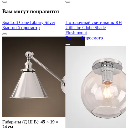
Вам могут понравится
Бра Loft Cone Library Silver
Потолочный светильник RH
Быстрый просмотр
Utilitaire Globe Shade
Flushmount
Быстрый просмотр
Габариты (Д Ш В):
45
×
19
×
24 cм