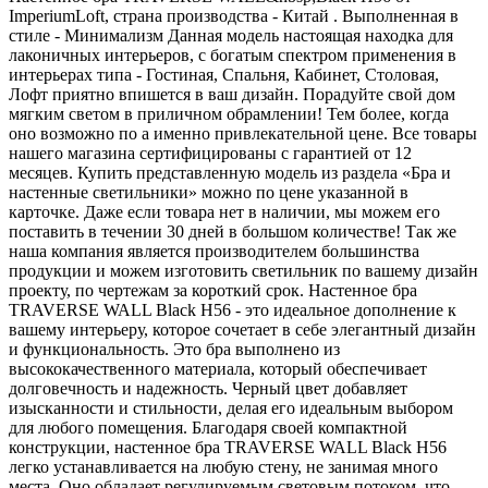
ImperiumLoft, страна производства - Китай . Выполненная в
стиле - Минимализм Данная модель настоящая находка для
лаконичных интерьеров, с богатым спектром применения в
интерьерах типа - Гостиная, Спальня, Кабинет, Столовая,
Лофт приятно впишется в ваш дизайн. Порадуйте свой дом
мягким светом в приличном обрамлении! Тем более, когда
оно возможно по а именно привлекательной цене. Все товары
нашего магазина сертифицированы с гарантией от 12
месяцев. Купить представленную модель из раздела «Бра и
настенные светильники» можно по цене указанной в
карточке. Даже если товара нет в наличии, мы можем его
поставить в течении 30 дней в большом количестве! Так же
наша компания является производителем большинства
продукции и можем изготовить светильник по вашему дизайн
проекту, по чертежам за короткий срок. Настенное бра
TRAVERSE WALL Black H56 - это идеальное дополнение к
вашему интерьеру, которое сочетает в себе элегантный дизайн
и функциональность. Это бра выполнено из
высококачественного материала, который обеспечивает
долговечность и надежность. Черный цвет добавляет
изысканности и стильности, делая его идеальным выбором
для любого помещения. Благодаря своей компактной
конструкции, настенное бра TRAVERSE WALL Black H56
легко устанавливается на любую стену, не занимая много
места. Оно обладает регулируемым световым потоком, что