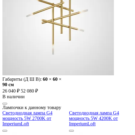
Габариты (Д Ш В):
60
×
60
×
90 cм
26 040 ₽
52 080 ₽
В наличии
Лампочки к данному товару
Светодиодная лампа G4
Светодиодная лампа G4
мощность 5W 2700K от
мощность 5W 4200K от
ImperiumLoft
ImperiumLoft