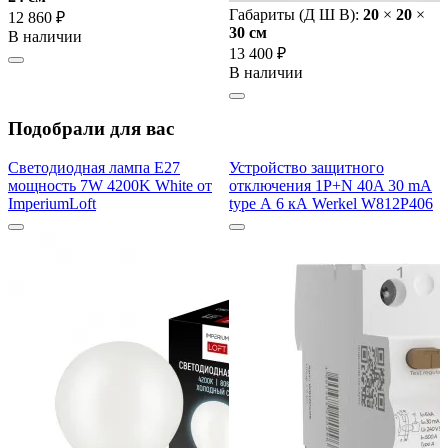
Габариты (Д Ш В):
20
×
20
×
12 860 ₽
30 cм
В наличии
13 400 ₽
В наличии
Подобрали для вас
Светодиодная лампа E27
Устройство защитного
мощность 7W 4200K White от
отключения 1P+N 40A 30 mA
ImperiumLoft
type А 6 кА Werkel W812P406