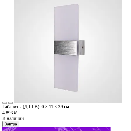
Габариты (Д Ш В):
0
×
11
×
29 cм
4 893 ₽
В наличии
Завтра