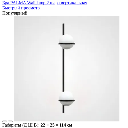
Бра PALMA Wall lamp 2 шара вертикальная
Быстрый просмотр
Популярный
Габариты (Д Ш В):
22
×
25
×
114 cм