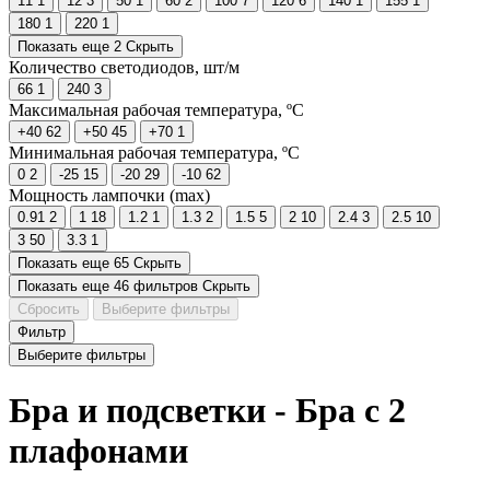
11
1
12
3
50
1
60
2
100
7
120
6
140
1
155
1
180
1
220
1
Показать еще 2
Скрыть
Количество светодиодов, шт/м
66
1
240
3
Максимальная рабочая температура, ºС
+40
62
+50
45
+70
1
Минимальная рабочая температура, ºС
0
2
-25
15
-20
29
-10
62
Мощность лампочки (max)
0.91
2
1
18
1.2
1
1.3
2
1.5
5
2
10
2.4
3
2.5
10
3
50
3.3
1
Показать еще 65
Скрыть
Показать еще 46 фильтров
Скрыть
Сбросить
Выберите фильтры
Фильтр
Выберите фильтры
Бра и подсветки - Бра с 2
плафонами