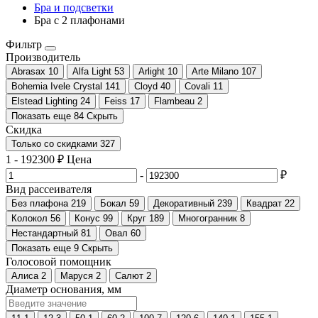
Бра и подсветки
Бра с 2 плафонами
Фильтр
Производитель
Abrasax
10
Alfa Light
53
Arlight
10
Arte Milano
107
Bohemia Ivele Crystal
141
Cloyd
40
Covali
11
Elstead Lighting
24
Feiss
17
Flambeau
2
Показать еще 84
Скрыть
Скидка
Только со cкидками
327
1
-
192300
₽
Цена
-
₽
Вид рассеивателя
Без плафона
219
Бокал
59
Декоративный
239
Квадрат
22
Колокол
56
Конус
99
Круг
189
Многогранник
8
Нестандартный
81
Овал
60
Показать еще 9
Скрыть
Голосовой помощник
Алиса
2
Маруся
2
Салют
2
Диаметр основания, мм