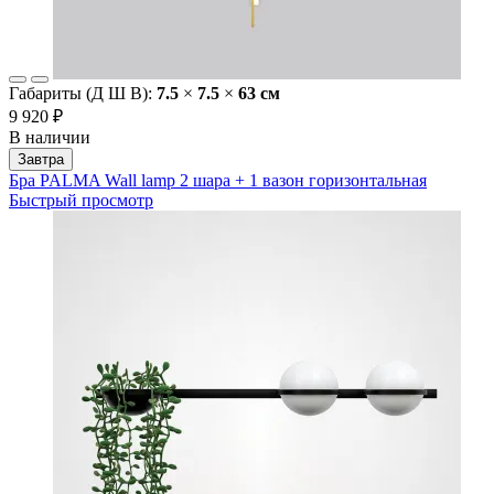
Габариты (Д Ш В):
7.5
×
7.5
×
63 cм
9 920 ₽
В наличии
Завтра
Бра PALMA Wall lamp 2 шара + 1 вазон горизонтальная
Быстрый просмотр