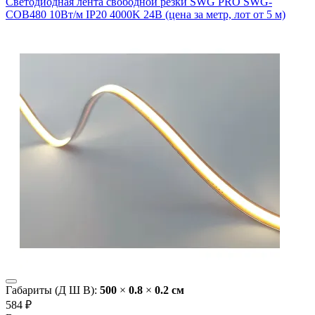
Светодиодная лента свободной резки SWG PRO SWG-
COB480 10Вт/м IP20 4000K 24В (цена за метр, лот от 5 м)
Габариты (Д Ш В):
500
×
0.8
×
0.2 cм
584 ₽