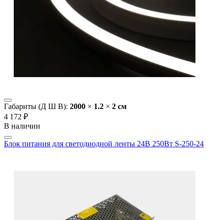
Габариты (Д Ш В):
2000
×
1.2
×
2 cм
4 172 ₽
В наличии
Блок питания для светодиодной ленты 24В 250Вт S-250-24