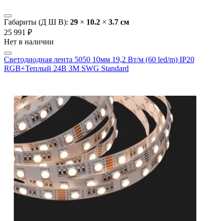
Габариты (Д Ш В):
29
×
10.2
×
3.7 cм
25 991 ₽
Нет в наличии
Светодиодная лента 5050 10мм 19,2 Вт/м (60 led/m) IP20
RGB+Теплый 24В 3М SWG Standard