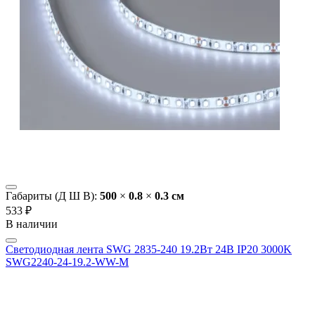
Габариты (Д Ш В):
500
×
0.8
×
0.3 cм
533 ₽
В наличии
Светодиодная лента SWG 2835-240 19.2Вт 24В IP20 3000K
SWG2240-24-19.2-WW-M