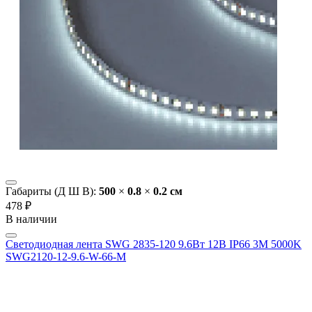
Габариты (Д Ш В):
500
×
0.8
×
0.2 cм
478 ₽
В наличии
Светодиодная лента SWG 2835-120 9.6Вт 12В IP66 3M 5000K
SWG2120-12-9.6-W-66-M