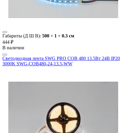
Габариты (Д Ш В):
500
×
1
×
0.3 cм
444 ₽
В наличии
Светодиодная лента SWG PRO COB 480 13.5Вт 24В IP20
3000K SWG-COB480-24-13.5-WW