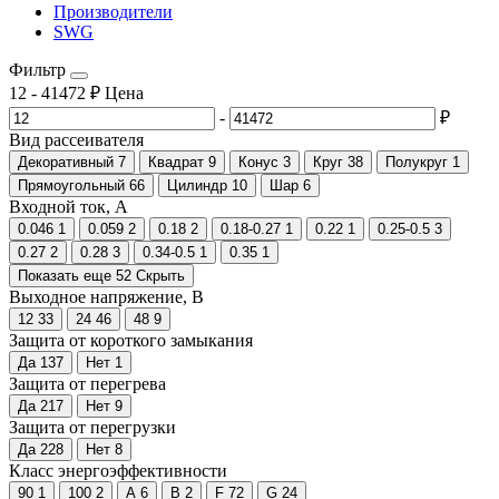
Производители
SWG
Фильтр
12
-
41472
₽
Цена
-
₽
Вид рассеивателя
Декоративный
7
Квадрат
9
Конус
3
Круг
38
Полукруг
1
Прямоугольный
66
Цилиндр
10
Шар
6
Входной ток, А
0.046
1
0.059
2
0.18
2
0.18-0.27
1
0.22
1
0.25-0.5
3
0.27
2
0.28
3
0.34-0.5
1
0.35
1
Показать еще 52
Скрыть
Выходное напряжение, В
12
33
24
46
48
9
Защита от короткого замыкания
Да
137
Нет
1
Защита от перегрева
Да
217
Нет
9
Защита от перегрузки
Да
228
Нет
8
Класс энергоэффективности
90
1
100
2
A
6
B
2
F
72
G
24