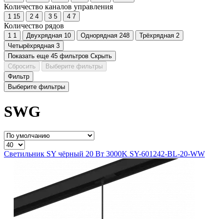
Количество каналов управления
1
15
2
4
3
5
4
7
Количество рядов
1
1
Двуxрядная
10
Однорядная
248
Трёхрядная
2
Четырёхрядная
3
Показать еще 45 фильтров
Скрыть
Сбросить
Выберите фильтры
Фильтр
Выберите фильтры
SWG
Светильник SY чёрный 20 Вт 3000K SY-601242-BL-20-WW