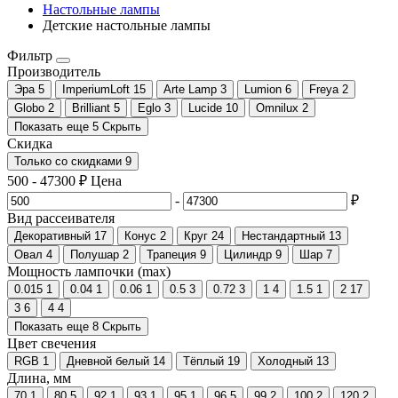
Настольные лампы
Детские настольные лампы
Фильтр
Производитель
Эра
5
ImperiumLoft
15
Arte Lamp
3
Lumion
6
Freya
2
Globo
2
Brilliant
5
Eglo
3
Lucide
10
Omnilux
2
Показать еще 5
Скрыть
Скидка
Только со cкидками
9
500
-
47300
₽
Цена
-
₽
Вид рассеивателя
Декоративный
17
Конус
2
Круг
24
Нестандартный
13
Овал
4
Полушар
2
Трапеция
9
Цилиндр
9
Шар
7
Мощность лампочки (max)
0.015
1
0.04
1
0.06
1
0.5
3
0.72
3
1
4
1.5
1
2
17
3
6
4
4
Показать еще 8
Скрыть
Цвет свечения
RGB
1
Дневной белый
14
Тёплый
19
Холодный
13
Длина, мм
70
1
80
5
92
1
93
1
95
1
96
5
99
2
100
2
120
2