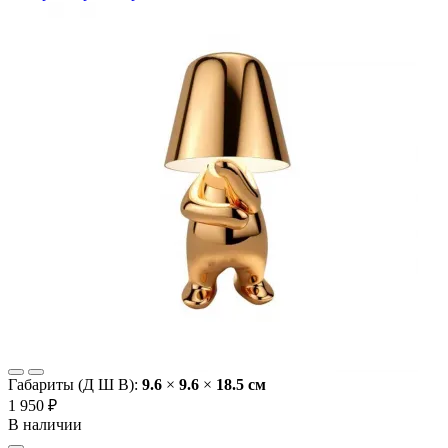
Габариты (Д Ш В):
9.6
×
9.6
×
18.5 cм
1 950 ₽
В наличии