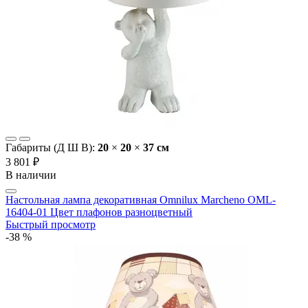
Габариты (Д Ш В):
20
×
20
×
37 cм
3 801 ₽
В наличии
Настольная лампа декоративная Omnilux Marcheno OML-
16404-01 Цвет плафонов разноцветный
Быстрый просмотр
-38 %