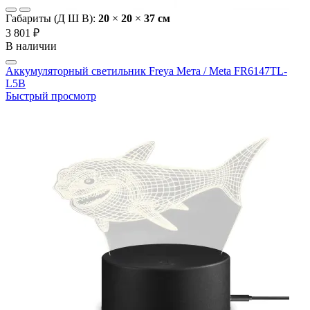
Габариты (Д Ш В):
20
×
20
×
37 cм
3 801 ₽
В наличии
Аккумуляторный светильник Freya Мета / Meta FR6147TL-
L5B
Быстрый просмотр