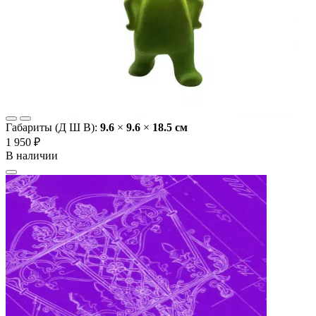
Габариты (Д Ш В):
9.6
×
9.6
×
18.5 cм
1 950 ₽
В наличии