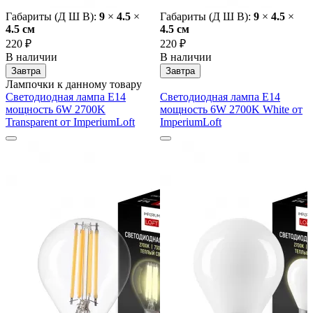
Габариты (Д Ш В):
9
×
4.5
×
Габариты (Д Ш В):
9
×
4.5
×
4.5 cм
4.5 cм
220 ₽
220 ₽
В наличии
В наличии
Завтра
Завтра
Лампочки к данному товару
Светодиодная лампа E14
Светодиодная лампа E14
мощность 6W 2700K
мощность 6W 2700K White от
Transparent от ImperiumLoft
ImperiumLoft