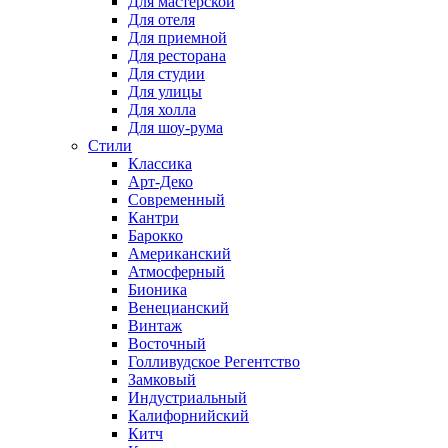
Для мастерской
Для отеля
Для приемной
Для ресторана
Для студии
Для улицы
Для холла
Для шоу-рума
Стили
Классика
Арт-Деко
Современный
Кантри
Барокко
Американский
Атмосферный
Бионика
Венецианский
Винтаж
Восточный
Голливудское Регентство
Замковый
Индустриальный
Калифорнийский
Китч