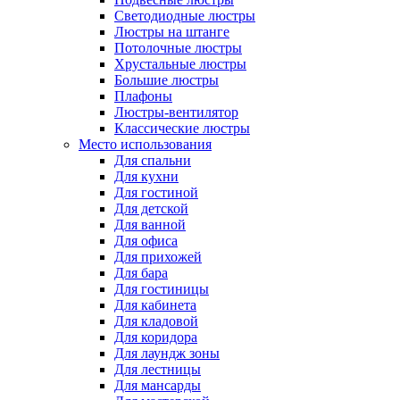
Светодиодные люстры
Люстры на штанге
Потолочные люстры
Хрустальные люстры
Большие люстры
Плафоны
Люстры-вентилятор
Классические люстры
Место использования
Для спальни
Для кухни
Для гостиной
Для детской
Для ванной
Для офиса
Для прихожей
Для бара
Для гостиницы
Для кабинета
Для кладовой
Для коридора
Для лаундж зоны
Для лестницы
Для мансарды