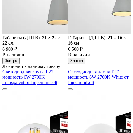
Габариты (Д Ш В):
21
×
22
×
Габариты (Д Ш В):
21
×
16
×
22 cм
16 cм
6 900 ₽
6 500 ₽
В наличии
В наличии
Завтра
Завтра
Лампочки к данному товару
Светодиодная лампа E27
Светодиодная лампа E27
мощность 6W 2700K
мощность 6W 2700K White от
Transparent от ImperiumLoft
ImperiumLoft