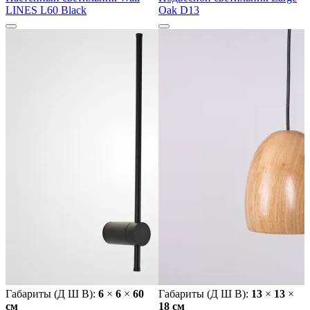
LINES L60 Black
Oak D13
Габариты (Д Ш В):
6
×
6
×
60
Габариты (Д Ш В):
13
×
13
×
cм
18 cм