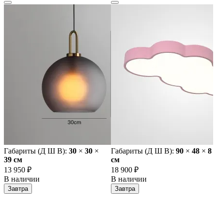
Габариты (Д Ш В):
30
×
30
×
Габариты (Д Ш В):
90
×
48
×
8
39 cм
cм
13 950 ₽
18 900 ₽
В наличии
В наличии
Завтра
Завтра