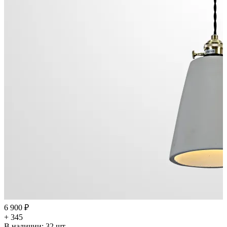
6 900 ₽
+ 345
В наличии:
32
шт.