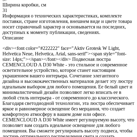
Ширина коробки, см
31
Информация о технических характеристиках, комплекте
поставки, стране изготовления, внешнем виде и цвете товара
носит справочный характер и основывается на последних,
доступных к моменту публикации, сведениях.
Описание
<div><font color="#222222" face="Aktiv Grotesk W Light,
Helvetica Neue, Helvetica, Arial, sans-serif"><span style="font-
size: 14px;"></span></font></div> Подвесная люстра
CEMENCLOUD A D30 White - это стильное и современное
осветительное устройство, которое станет настоящим
украшением вашего интерьера. Сочетание элегантного
дизайна и высококачественных материалов делает эту люстру
идеальным выбором для любого помещения. Ее белый цвет и
минималистичный дизайн позволяют легко вписать ее в
любой стиль интерьера - от современного до классического.
Благодаря светодиодной технологии, эта люстра обеспечивает
яркое и равномерное освещение без мерцания, что создает
комфортную атмосферу в вашем доме или офисе.
CEMENCLOUD A D30 White имеет регулируемую высоту, что
позволяет вам создать идеальное освещение для любого
помещения. Вы сможете регулировать высоту подвеса, чтобы
достичь оптимального распределения света и создать