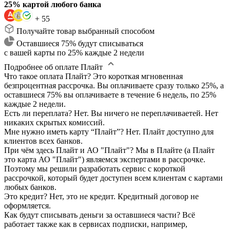
25% картой любого банка
+ 55
Получайте товар выбранный способом
Оставшиеся 75% будут списываться
с вашей карты по 25% каждые 2 недели
Подробнее об оплате Плайт
Что такое оплата Плайт?
Это короткая мгновенная
безпроцентная рассрочка. Вы оплачиваете сразу только 25%, а
оставшиеся 75% вы оплачиваете в течение 6 недель, по 25%
каждые 2 недели.
Есть ли переплата?
Нет. Вы ничего не переплачиваетей. Нет
никаких скрытых комиссий.
Мне нужно иметь карту “Плайт”?
Нет. Плайт доступно для
клиентов всех банков.
При чём здесь Плайт и АО "Плайт"?
Мы в Плайте (а Плайт
это карта АО "Плайт") являемся экспертами в рассрочке.
Поэтому мы решили разработать сервис с короткой
рассрочкой, который будет доступен всем клиентам с картами
любых банков.
Это кредит?
Нет, это не кредит. Кредитный договор не
оформляется.
Как будут списывать деньги за оставшиеся части?
Всё
работает также как в сервисах подписки, например,