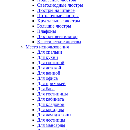
Светодиодные люстры
Люстры на штанге
Потолочные люстры
Хрустальные люстры
Большие люстры
Плафоны
Люстры-вентилятор
Классические люстры
Место использования
Для спальни
Для кухни
Для гостиной
Для детской
Для ванной
Для офиса
Для прихожей
Для бара
Для гостиницы
Для кабинета
Для кладовой
Для коридора
Для лаундж зоны
Для лестницы
Для мансарды