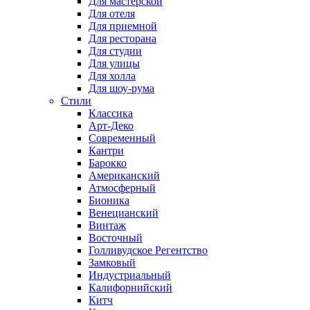
Для мастерской
Для отеля
Для приемной
Для ресторана
Для студии
Для улицы
Для холла
Для шоу-рума
Стили
Классика
Арт-Деко
Современный
Кантри
Барокко
Американский
Атмосферный
Бионика
Венецианский
Винтаж
Восточный
Голливудское Регентство
Замковый
Индустриальный
Калифорнийский
Китч