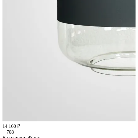
14 160 ₽
+ 708
В наличии:
48
шт.