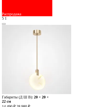
Распродажа
5
1
Габариты (Д Ш В):
20
×
20
×
22 cм
14 490 ₽
28 980 ₽