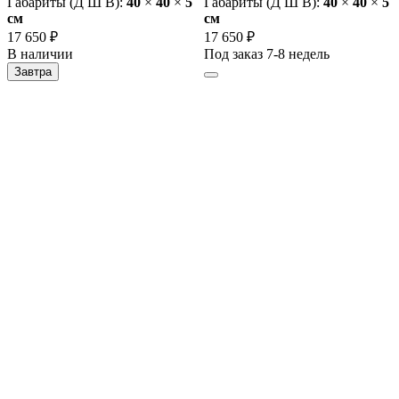
Габариты (Д Ш В):
40
×
40
×
5
Габариты (Д Ш В):
40
×
40
×
5
cм
cм
17 650 ₽
17 650 ₽
В наличии
Под заказ 7-8 недель
Завтра