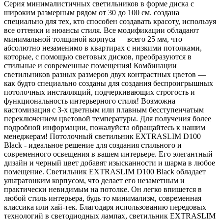
Серия минималистичных светильников в форме диска с
широким размерным рядом от 30 до 100 см. создана
специально для тех, кто способен создавать красоту, используя
все оттенки и нюансы стиля. Все модификации обладают
минимальной толщиной корпуса — всего 25 мм, что
абсолютно незаменимо в квартирах с низкими потолками,
которые, с помощью световых дисков, преобразуются в
стильные и современные помещения! Комбинации
светильников разных размеров двух контрастных цветов —
как будто специально созданы для создания беспроигрышных
потолочных инсталляций, подчеркивающих строгость и
функциональность интерьерного стиля! Возможна
кастомизация с 3-х цветным или плавным бесступенчатым
переключением цветовой температуры. Для получения более
подробной информации, пожалуйста обращайтесь к нашим
менеджерам! Потолочный светильник EXTRASLIM D100
Black - идеальное решение для создания стильного и
современного освещения в вашем интерьере. Его элегантный
дизайн и черный цвет добавят изысканности и шарма в любое
помещение. Светильник EXTRASLIM D100 Black обладает
ультратонким корпусом, что делает его незаметным и
практически невидимым на потолке. Он легко впишется в
любой стиль интерьера, будь то минимализм, современная
классика или хай-тек. Благодаря использованию передовых
технологий в светодиодных лампах, светильник EXTRASLIM