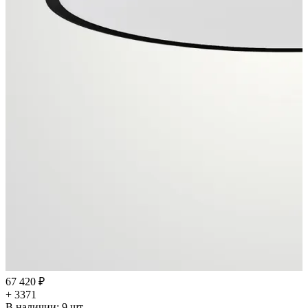
67 420 ₽
+ 3371
В наличии:
9
шт.