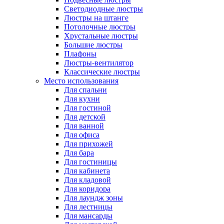
Светодиодные люстры
Люстры на штанге
Потолочные люстры
Хрустальные люстры
Большие люстры
Плафоны
Люстры-вентилятор
Классические люстры
Место использования
Для спальни
Для кухни
Для гостиной
Для детской
Для ванной
Для офиса
Для прихожей
Для бара
Для гостиницы
Для кабинета
Для кладовой
Для коридора
Для лаундж зоны
Для лестницы
Для мансарды