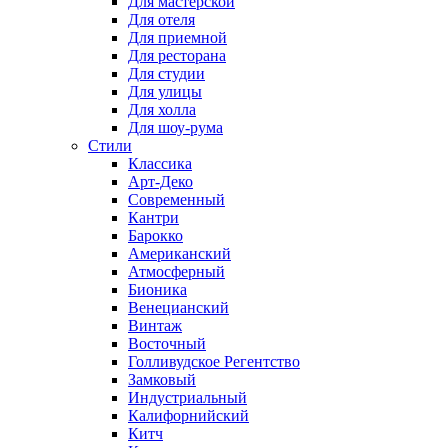
Для мастерской
Для отеля
Для приемной
Для ресторана
Для студии
Для улицы
Для холла
Для шоу-рума
Стили
Классика
Арт-Деко
Современный
Кантри
Барокко
Американский
Атмосферный
Бионика
Венецианский
Винтаж
Восточный
Голливудское Регентство
Замковый
Индустриальный
Калифорнийский
Китч