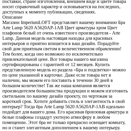
поставки, стране изготовления, внешнем виде и цвете товара
носит справочный характер и основывается на последних,
доступных к моменту публикации, сведениях.
Описание
Магазин ImperiumLOFT представляет вашему вниманию Бра
Arte Lamp 5620 A5620AP-1AB Цвет арматуры хром Цвет
плафонов белый от очень известного производителя - Arte
Lamp. Данная модель настоящая находка для красивых
интерьеров и приятно впишется в ваш дизайн. Порадуйте
свой дом приятным светом в величественном обрамлении!
Тем более, когда оно возможно по исключительно
привлекательной цене. Все товары нашего магазина
сертифицированы с гарантией от 12 месяцев. Купить
представленную модель из раздела «Бра и подсветки» можно
по цене указанной в карточке. Даже если товара нет в
наличии, мы можем его поставить в течении 30 дней в
большом количестве! Так же наша компания является
производителем большинства продукции и можем изготовить
светильник по вашему дизайн проекту, по чертежам за
короткий срок. Хотите добавить стиль и элегантность в свой
интерьер? Тогда бра Arte Lamp 5620 A5620AP-1AB идеально
подойдет для вашего дома. Его красивая бронзовая арматура и
белые плафоны создадут уютную атмосферу в любом
помещении. Этот бра не только прекрасно освещает комнату,
но и станет элегантным дополнением к вашему интерьеру.