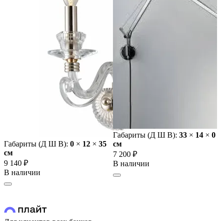
Габариты (Д Ш В):
33
×
14
×
0
Габариты (Д Ш В):
0
×
12
×
35
cм
cм
7 200 ₽
9 140 ₽
В наличии
В наличии