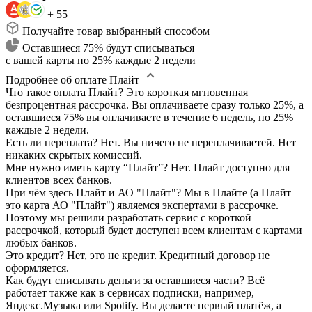
+ 55
Получайте товар выбранный способом
Оставшиеся 75% будут списываться
с вашей карты по 25% каждые 2 недели
Подробнее об оплате Плайт
Что такое оплата Плайт?
Это короткая мгновенная
безпроцентная рассрочка. Вы оплачиваете сразу только 25%, а
оставшиеся 75% вы оплачиваете в течение 6 недель, по 25%
каждые 2 недели.
Есть ли переплата?
Нет. Вы ничего не переплачиваетей. Нет
никаких скрытых комиссий.
Мне нужно иметь карту “Плайт”?
Нет. Плайт доступно для
клиентов всех банков.
При чём здесь Плайт и АО "Плайт"?
Мы в Плайте (а Плайт
это карта АО "Плайт") являемся экспертами в рассрочке.
Поэтому мы решили разработать сервис с короткой
рассрочкой, который будет доступен всем клиентам с картами
любых банков.
Это кредит?
Нет, это не кредит. Кредитный договор не
оформляется.
Как будут списывать деньги за оставшиеся части?
Всё
работает также как в сервисах подписки, например,
Яндекс.Музыка или Spotify. Вы делаете первый платёж, а