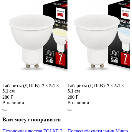
Габариты (Д Ш В):
7
×
5.1
×
Габариты (Д Ш В):
7
×
5.1
×
5.1 cм
5.1 cм
280 ₽
280 ₽
В наличии
В наличии
Вам могут понравится
Потолочная люстра FOLKE 3
Подвесной светильник Muuto