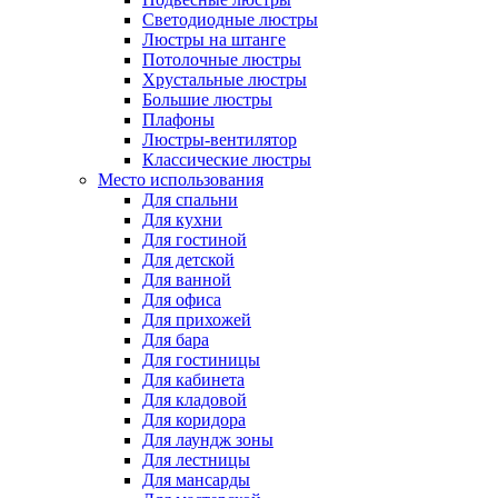
Светодиодные люстры
Люстры на штанге
Потолочные люстры
Хрустальные люстры
Большие люстры
Плафоны
Люстры-вентилятор
Классические люстры
Место использования
Для спальни
Для кухни
Для гостиной
Для детской
Для ванной
Для офиса
Для прихожей
Для бара
Для гостиницы
Для кабинета
Для кладовой
Для коридора
Для лаундж зоны
Для лестницы
Для мансарды