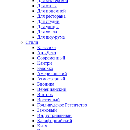
Для мастерской
Для отеля
Для приемной
Для ресторана
Для студии
Для улицы
Для холла
Для шоу-рума
Стили
Классика
Арт-Деко
Современный
Кантри
Барокко
Американский
Атмосферный
Бионика
Венецианский
Винтаж
Восточный
Голливудское Регентство
Замковый
Индустриальный
Калифорнийский
Китч