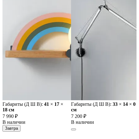
Габариты (Д Ш В):
41
×
17
×
Габариты (Д Ш В):
33
×
14
×
0
18 cм
cм
7 990 ₽
7 200 ₽
В наличии
В наличии
Завтра