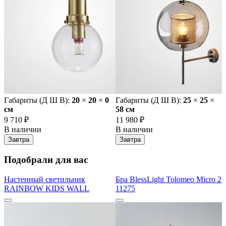
Габариты (Д Ш В):
20
×
20
×
0
Габариты (Д Ш В):
25
×
25
×
cм
58 cм
9 710 ₽
11 980 ₽
В наличии
В наличии
Завтра
Завтра
Подобрали для вас
Настенный светильник
Бра BlessLight Tolomeo Micro 2
RAINBOW KIDS WALL
11275