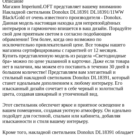
Описание
Магазин ImperiumLOFT представляет вашему вниманию
Накладной светильник Donolux DL18391 DL18391/11WW
Black/Gold от очень известного производителя - Donolux.
Данная модель настоящая находка для непревзойдённых
интерьеров и гармонично впишется в ваш дизайн. Порадуйте
свой дом приятным светом в согласно подобающим
обрамлении! Тем более, когда оно возможно по
исключительно привлекательной цене. Все товары нашего
магазина сертифицированы с гарантией от 12 месяцев.
Купить представленную модель из раздела «Светодиодные
бра» можно по цене указанной в карточке. Даже если товара
нет в наличии, мы можем его поставить в течении 30 дней в
большом количестве! Представляем вам элегантный и
стильный накладной светильник Donolux DL18391, который
станет идеальным дополнением к любому интерьеру. Его
изысканный дизайн сочетает в себе черный и золотистый
цвета, создавая шикарный и утонченный вид.
Этот светильник обеспечит яркое и приятное освещение в
вашем помещении, создавая уютную атмосферу. Он идеально
подойдет для гостиной, спальни или кабинета, добавляя
изысканности и стиля вашему интерьеру.
Кроме того, накладной светильник Donolux DL18391 обладает