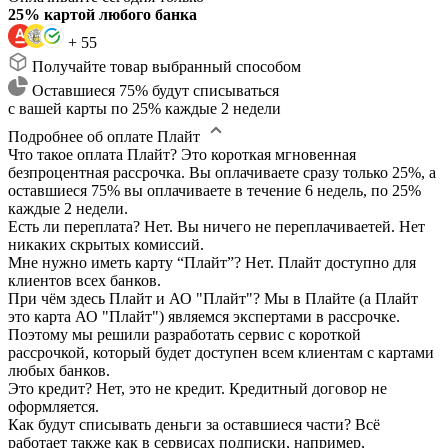
25% картой любого банка
+ 55
Получайте товар выбранный способом
Оставшиеся 75% будут списываться
с вашей карты по 25% каждые 2 недели
Подробнее об оплате Плайт
Что такое оплата Плайт?
Это короткая мгновенная
безпроцентная рассрочка. Вы оплачиваете сразу только 25%, а
оставшиеся 75% вы оплачиваете в течение 6 недель, по 25%
каждые 2 недели.
Есть ли переплата?
Нет. Вы ничего не переплачиваетей. Нет
никаких скрытых комиссий.
Мне нужно иметь карту “Плайт”?
Нет. Плайт доступно для
клиентов всех банков.
При чём здесь Плайт и АО "Плайт"?
Мы в Плайте (а Плайт
это карта АО "Плайт") являемся экспертами в рассрочке.
Поэтому мы решили разработать сервис с короткой
рассрочкой, который будет доступен всем клиентам с картами
любых банков.
Это кредит?
Нет, это не кредит. Кредитный договор не
оформляется.
Как будут списывать деньги за оставшиеся части?
Всё
работает также как в сервисах подписки, например,