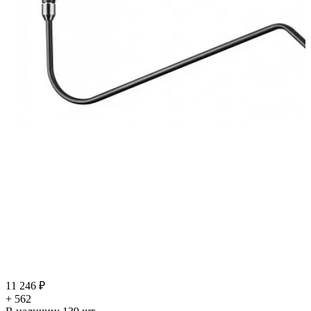
11 246 ₽
+ 562