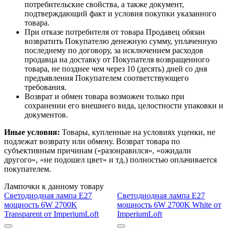
потребительские свойства, а также документ,
подтверждающий факт и условия покупки указанного
товара.
При отказе потребителя от товара Продавец обязан
возвратить Покупателю денежную сумму, уплаченную
последнему по договору, за исключением расходов
продавца на доставку от Покупателя возвращенного
товара, не позднее чем через 10 (десять) дней со дня
предъявления Покупателем соответствующего
требования.
Возврат и обмен товара возможен только при
сохранении его внешнего вида, целостности упаковки и
документов.
Иные условия:
Товары, купленные на условиях уценки, не
подлежат возврату или обмену. Возврат товара по
субъективным причинам («разонравился», «ожидали
другого», «не подошел цвет» и тд.) полностью оплачивается
покупателем.
Лампочки к данному товару
Светодиодная лампа E27
Светодиодная лампа E27
мощность 6W 2700K
мощность 6W 2700K White от
Transparent от ImperiumLoft
ImperiumLoft