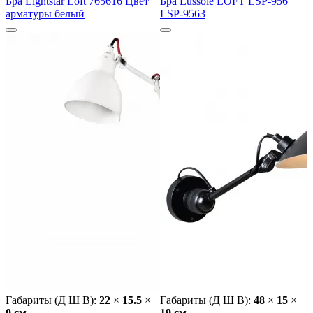
Бра Lightstar Loft 765616 Цвет
Бра Lussole LOFT LSP-956
арматуры белый
LSP-9563
Габариты (Д Ш В):
22
×
15.5
×
Габариты (Д Ш В):
48
×
15
×
0 cм
19 cм