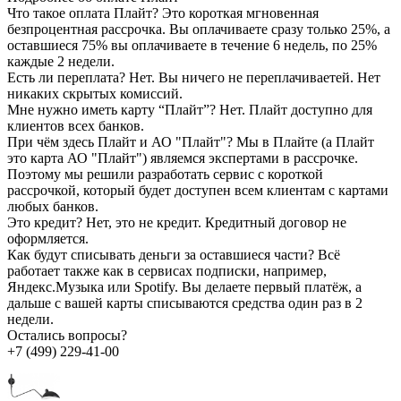
Что такое оплата Плайт?
Это короткая мгновенная
безпроцентная рассрочка. Вы оплачиваете сразу только 25%, а
оставшиеся 75% вы оплачиваете в течение 6 недель, по 25%
каждые 2 недели.
Есть ли переплата?
Нет. Вы ничего не переплачиваетей. Нет
никаких скрытых комиссий.
Мне нужно иметь карту “Плайт”?
Нет. Плайт доступно для
клиентов всех банков.
При чём здесь Плайт и АО "Плайт"?
Мы в Плайте (а Плайт
это карта АО "Плайт") являемся экспертами в рассрочке.
Поэтому мы решили разработать сервис с короткой
рассрочкой, который будет доступен всем клиентам с картами
любых банков.
Это кредит?
Нет, это не кредит. Кредитный договор не
оформляется.
Как будут списывать деньги за оставшиеся части?
Всё
работает также как в сервисах подписки, например,
Яндекс.Музыка или Spotify. Вы делаете первый платёж, а
дальше с вашей карты списываются средства один раз в 2
недели.
Остались вопросы?
+7 (499) 229-41-00