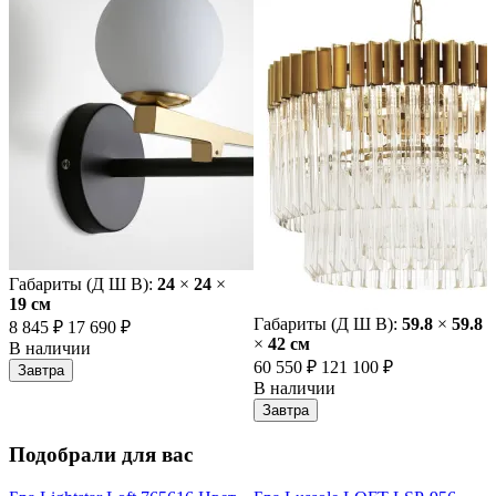
Габариты (Д Ш В):
24
×
24
×
19 cм
Габариты (Д Ш В):
59.8
×
59.8
8 845 ₽
17 690 ₽
×
42 cм
В наличии
60 550 ₽
121 100 ₽
Завтра
В наличии
Завтра
Подобрали для вас