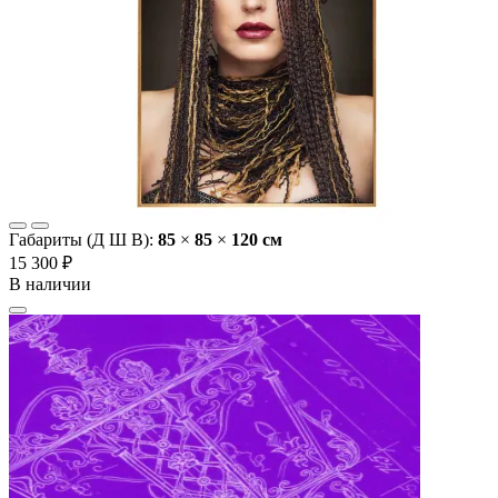
Габариты (Д Ш В):
85
×
85
×
120 cм
15 300 ₽
В наличии