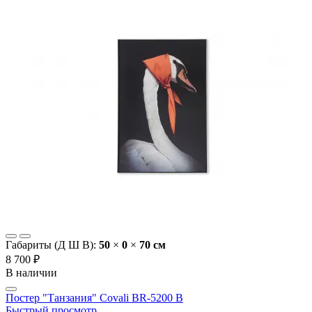
Габариты (Д Ш В):
50
×
0
×
70 cм
8 700 ₽
В наличии
Постер "Танзания" Covali BR-5200 B
Быстрый просмотр