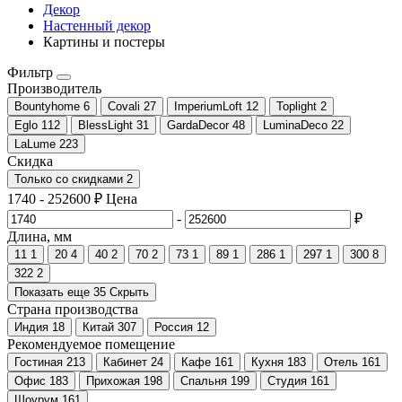
Декор
Настенный декор
Картины и постеры
Фильтр
Производитель
Bountyhome
6
Covali
27
ImperiumLoft
12
Toplight
2
Eglo
112
BlessLight
31
GardaDecor
48
LuminaDeco
22
LaLume
223
Скидка
Только со cкидками
2
1740
-
252600
₽
Цена
-
₽
Длина, мм
11
1
20
4
40
2
70
2
73
1
89
1
286
1
297
1
300
8
322
2
Показать еще 35
Скрыть
Страна производства
Индия
18
Китай
307
Россия
12
Рекомендуемое помещение
Гостиная
213
Кабинет
24
Кафе
161
Кухня
183
Отель
161
Офис
183
Прихожая
198
Спальня
199
Студия
161
Шоурум
161