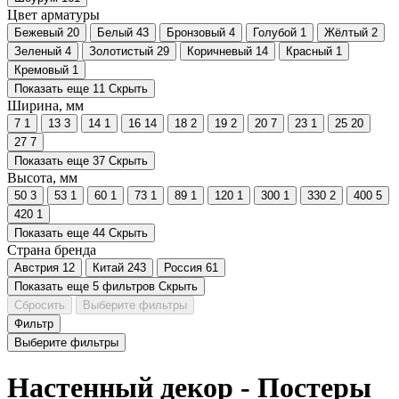
Цвет арматуры
Бежевый
20
Белый
43
Бронзовый
4
Голубой
1
Жёлтый
2
Зеленый
4
Золотистый
29
Коричневый
14
Красный
1
Кремовый
1
Показать еще 11
Скрыть
Ширина, мм
7
1
13
3
14
1
16
14
18
2
19
2
20
7
23
1
25
20
27
7
Показать еще 37
Скрыть
Высота, мм
50
3
53
1
60
1
73
1
89
1
120
1
300
1
330
2
400
5
420
1
Показать еще 44
Скрыть
Страна бренда
Австрия
12
Китай
243
Россия
61
Показать еще 5 фильтров
Скрыть
Сбросить
Выберите фильтры
Фильтр
Выберите фильтры
Настенный декор - Постеры