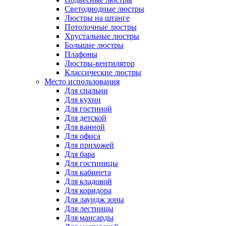
Светодиодные люстры
Люстры на штанге
Потолочные люстры
Хрустальные люстры
Большие люстры
Плафоны
Люстры-вентилятор
Классические люстры
Место использования
Для спальни
Для кухни
Для гостиной
Для детской
Для ванной
Для офиса
Для прихожей
Для бара
Для гостиницы
Для кабинета
Для кладовой
Для коридора
Для лаундж зоны
Для лестницы
Для мансарды