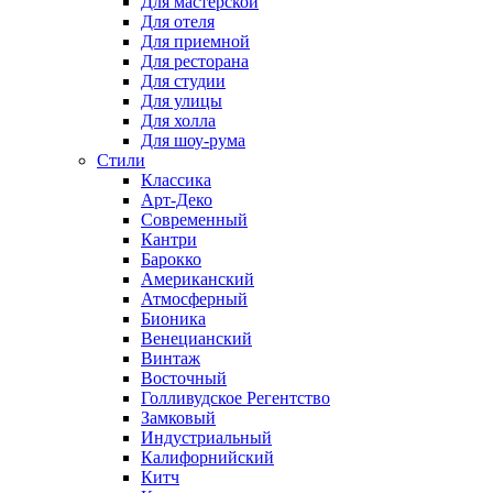
Для мастерской
Для отеля
Для приемной
Для ресторана
Для студии
Для улицы
Для холла
Для шоу-рума
Стили
Классика
Арт-Деко
Современный
Кантри
Барокко
Американский
Атмосферный
Бионика
Венецианский
Винтаж
Восточный
Голливудское Регентство
Замковый
Индустриальный
Калифорнийский
Китч