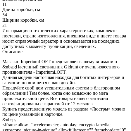
11
Длина коробки, см
54
Ширина коробки, см
21
Информация о технических характеристиках, комплекте
поставки, стране изготовления, внешнем виде и цвете товара
носит справочный характер и основывается на последних,
доступных к моменту публикации, сведениях.
Описание
Магазин ImperiumLOFT представляет вашему вниманию
&nbsp;Настенный светильник Gidrant от очень известного
производителя - ImperiumLOFT.
Данная модель настоящая находка для богатых интерьеров и
гармонично впишется в ваш дизайн.
Порадуйте свой дом утешительным светом в благородном
обрамлении! Тем более, когда оно возможно по мега
привлекательной цене. Все товары нашего магазина
сертифицированы с гарантией от 12 месяцев.
Купить представленную модель из раздела «Люстры» можно
по цене указанной в карточке.
&nbsp;
<iframe allow="accelerometer; autoplay; encrypted-media;
gyroscope; picture-in-picture" allowfullscreen="" frameborder="0"