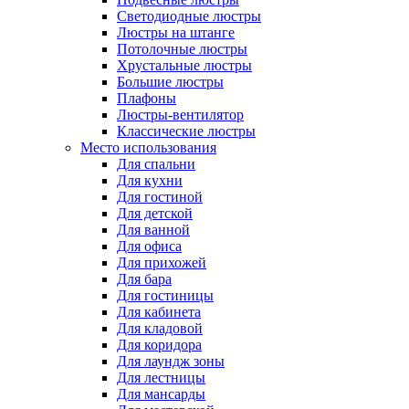
Светодиодные люстры
Люстры на штанге
Потолочные люстры
Хрустальные люстры
Большие люстры
Плафоны
Люстры-вентилятор
Классические люстры
Место использования
Для спальни
Для кухни
Для гостиной
Для детской
Для ванной
Для офиса
Для прихожей
Для бара
Для гостиницы
Для кабинета
Для кладовой
Для коридора
Для лаундж зоны
Для лестницы
Для мансарды