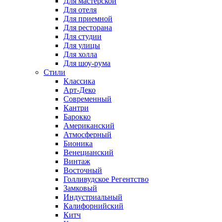
Для мастерской
Для отеля
Для приемной
Для ресторана
Для студии
Для улицы
Для холла
Для шоу-рума
Стили
Классика
Арт-Деко
Современный
Кантри
Барокко
Американский
Атмосферный
Бионика
Венецианский
Винтаж
Восточный
Голливудское Регентство
Замковый
Индустриальный
Калифорнийский
Китч