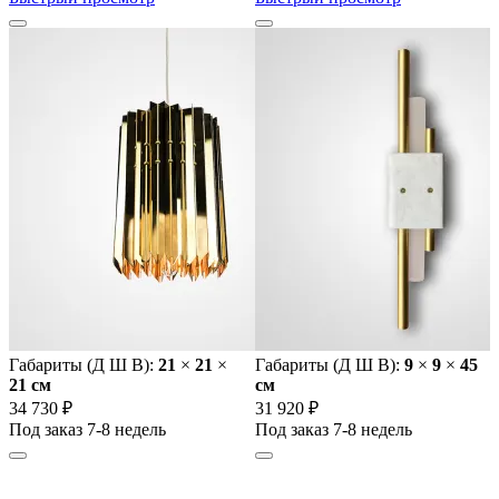
Габариты (Д Ш В):
21
×
21
×
Габариты (Д Ш В):
9
×
9
×
45
21 cм
cм
34 730 ₽
31 920 ₽
Под заказ 7-8 недель
Под заказ 7-8 недель