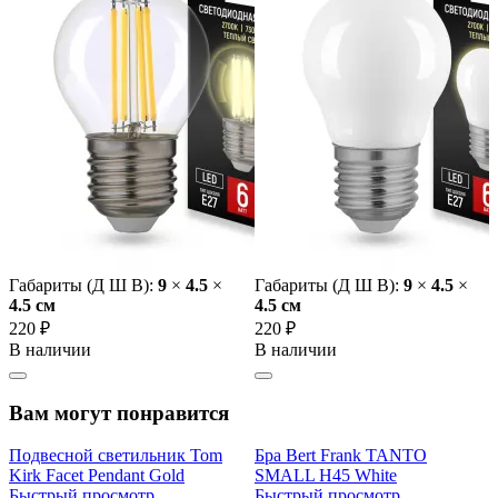
Габариты (Д Ш В):
9
×
4.5
×
Габариты (Д Ш В):
9
×
4.5
×
4.5 cм
4.5 cм
220 ₽
220 ₽
В наличии
В наличии
Вам могут понравится
Подвесной светильник Tom
Бра Bert Frank TANTO
Kirk Facet Pendant Gold
SMALL Н45 White
Быстрый просмотр
Быстрый просмотр