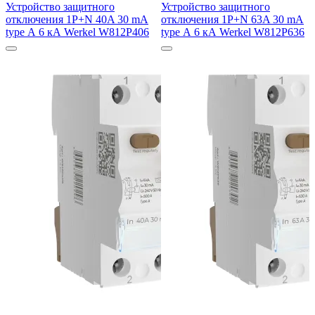
Устройство защитного
Устройство защитного
отключения 1P+N 40A 30 mA
отключения 1P+N 63A 30 mA
type А 6 кА Werkel W812P406
type А 6 кА Werkel W812P636