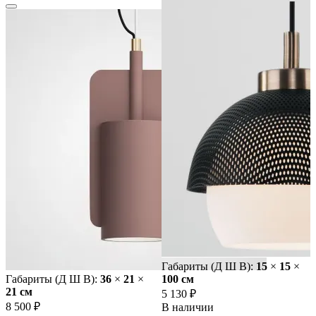
Габариты (Д Ш В):
15
×
15
×
Габариты (Д Ш В):
36
×
21
×
100 cм
21 cм
5 130 ₽
8 500 ₽
В наличии