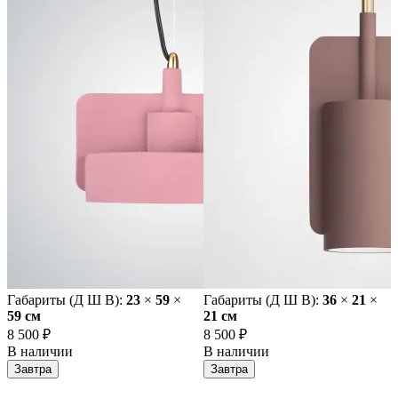
Габариты (Д Ш В):
23
×
59
×
Габариты (Д Ш В):
36
×
21
×
59 cм
21 cм
8 500 ₽
8 500 ₽
В наличии
В наличии
Завтра
Завтра