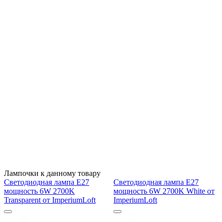
Лампочки к данному товару
Светодиодная лампа E27
Светодиодная лампа E27
мощность 6W 2700K
мощность 6W 2700K White от
Transparent от ImperiumLoft
ImperiumLoft