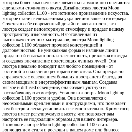
котором более классические элементы гармонично сочетаются
с деталями столичного вкуса. Дизайнерская люстра Moon
lighting collection L100 - это истинное произведение искусства,
которое станет великолепным украшением вашего интерьера.
Сочетая в себе современный дизайн и элегантность, эта
люстра создает неповторимую атмосферу и придает вашему
пространству изысканность. Изготовленная из
высококачественных материалов, люстра Moon lighting
collection L100 обладает прочной конструкцией и
долговечностью. Ее уникальная форма и изящные линии
придают ей изысканность и элегантность, привлекая взгляды
и создавая впечатление полетающих лунных лучей. Эта
люстра идеально подходит для любого помещения - от
гостиной и спальни до ресторана или отеля. Она прекрасно
справляется с освещением больших пространств благодаря
своим мощным и энергоэффективным лампам. Создавая
мягкое и diffused освещение, она создает уютную и
расслабляющую атмосферу. Установка люстры Moon lighting
collection L100 проста и удобна. Она поставляется с
необходимыми креплениями и инструкциями, что позволяет
вам быстро и легко установить ее самостоятельно. Кроме того,
люстра имеет регулируемую высоту, что позволяет вам
настроить ее подходящим образом для вашего интерьера.
Позвольте люстре Moon lighting collection L100 стать
воплощением стиля и роскоши в вашем доме или бизнесе.