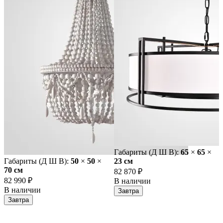
Габариты (Д Ш В):
65
×
65
×
Габариты (Д Ш В):
50
×
50
×
23 cм
70 cм
82 870 ₽
82 990 ₽
В наличии
В наличии
Завтра
Завтра