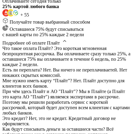
Оплачивайте сегодня только
25% картой любого банка
+ 55
Получайте товар выбранный способом
Оставшиеся 75% будут списываться
с вашей карты по 25% каждые 2 недели
Подробнее об оплате Плайт
Что такое оплата Плайт?
Это короткая мгновенная
безпроцентная рассрочка. Вы оплачиваете сразу только 25%, а
оставшиеся 75% вы оплачиваете в течение 6 недель, по 25%
каждые 2 недели.
Есть ли переплата?
Нет. Вы ничего не переплачиваетей. Нет
никаких скрытых комиссий.
Мне нужно иметь карту “Плайт”?
Нет. Плайт доступно для
клиентов всех банков.
При чём здесь Плайт и АО "Плайт"?
Мы в Плайте (а Плайт
это карта АО "Плайт") являемся экспертами в рассрочке.
Поэтому мы решили разработать сервис с короткой
рассрочкой, который будет доступен всем клиентам с картами
любых банков.
Это кредит?
Нет, это не кредит. Кредитный договор не
оформляется.
Как будут списывать деньги за оставшиеся части?
Всё