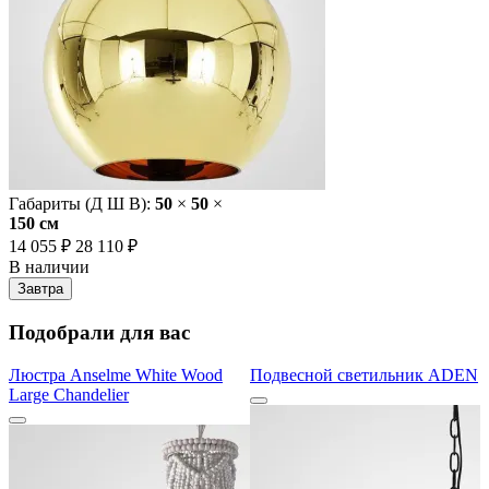
Габариты (Д Ш В):
50
×
50
×
150 cм
14 055 ₽
28 110 ₽
В наличии
Завтра
Подобрали для вас
Люстра Anselme White Wood
Подвесной светильник ADEN
Large Chandelier