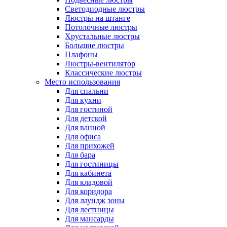
Светодиодные люстры
Люстры на штанге
Потолочные люстры
Хрустальные люстры
Большие люстры
Плафоны
Люстры-вентилятор
Классические люстры
Место использования
Для спальни
Для кухни
Для гостиной
Для детской
Для ванной
Для офиса
Для прихожей
Для бара
Для гостиницы
Для кабинета
Для кладовой
Для коридора
Для лаундж зоны
Для лестницы
Для мансарды