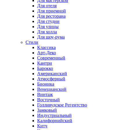
Для мастерской
Для отеля
Для приемной
Для ресторана
Для студии
Для улицы
Для холла
Для шоу-рума
Стили
Классика
Арт-Деко
Современный
Кантри
Барокко
Американский
Атмосферный
Бионика
Венецианский
Винтаж
Восточный
Голливудское Регентство
Замковый
Индустриальный
Калифорнийский
Китч