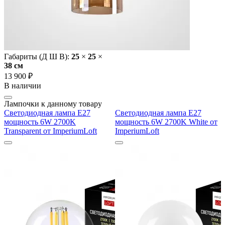
Габариты (Д Ш В):
25
×
25
×
38 cм
13 900 ₽
В наличии
Лампочки к данному товару
Светодиодная лампа E27
Светодиодная лампа E27
мощность 6W 2700K
мощность 6W 2700K White от
Transparent от ImperiumLoft
ImperiumLoft