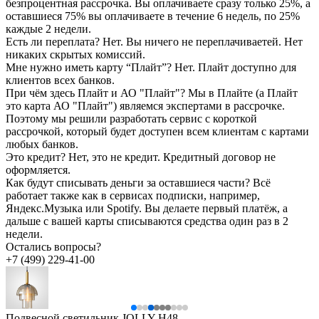
безпроцентная рассрочка. Вы оплачиваете сразу только 25%, а
оставшиеся 75% вы оплачиваете в течение 6 недель, по 25%
каждые 2 недели.
Есть ли переплата?
Нет. Вы ничего не переплачиваетей. Нет
никаких скрытых комиссий.
Мне нужно иметь карту “Плайт”?
Нет. Плайт доступно для
клиентов всех банков.
При чём здесь Плайт и АО "Плайт"?
Мы в Плайте (а Плайт
это карта АО "Плайт") являемся экспертами в рассрочке.
Поэтому мы решили разработать сервис с короткой
рассрочкой, который будет доступен всем клиентам с картами
любых банков.
Это кредит?
Нет, это не кредит. Кредитный договор не
оформляется.
Как будут списывать деньги за оставшиеся части?
Всё
работает также как в сервисах подписки, например,
Яндекс.Музыка или Spotify. Вы делаете первый платёж, а
дальше с вашей карты списываются средства один раз в 2
недели.
Остались вопросы?
+7 (499) 229-41-00
Подвесной светильник JOLLY H48