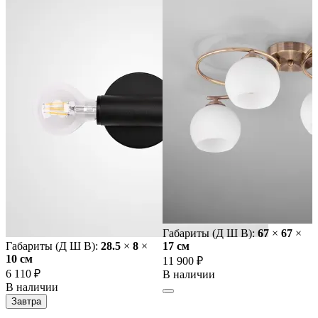
Габариты (Д Ш В):
67
×
67
×
Габариты (Д Ш В):
28.5
×
8
×
17 cм
10 cм
11 900 ₽
6 110 ₽
В наличии
В наличии
Завтра