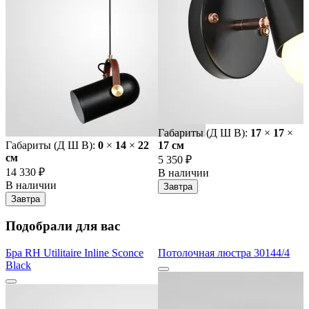
Габариты (Д Ш В):
17
×
17
×
Габариты (Д Ш В):
0
×
14
×
22
17 cм
cм
5 350 ₽
14 330 ₽
В наличии
В наличии
Завтра
Завтра
Подобрали для вас
Бра RH Utilitaire Inline Sconce
Потолочная люстра 30144/4
Black