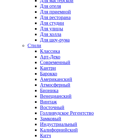
Для мастерской
Для отеля
Для приемной
Для ресторана
Для студии
Для улицы
Для холла
Для шоу-рума
Стили
Классика
Арт-Деко
Современный
Кантри
Барокко
Американский
Атмосферный
Бионика
Венецианский
Винтаж
Восточный
Голливудское Регентство
Замковый
Индустриальный
Калифорнийский
Китч