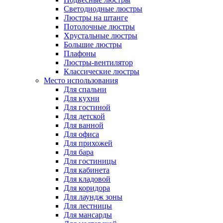
Светодиодные люстры
Люстры на штанге
Потолочные люстры
Хрустальные люстры
Большие люстры
Плафоны
Люстры-вентилятор
Классические люстры
Место использования
Для спальни
Для кухни
Для гостиной
Для детской
Для ванной
Для офиса
Для прихожей
Для бара
Для гостиницы
Для кабинета
Для кладовой
Для коридора
Для лаундж зоны
Для лестницы
Для мансарды