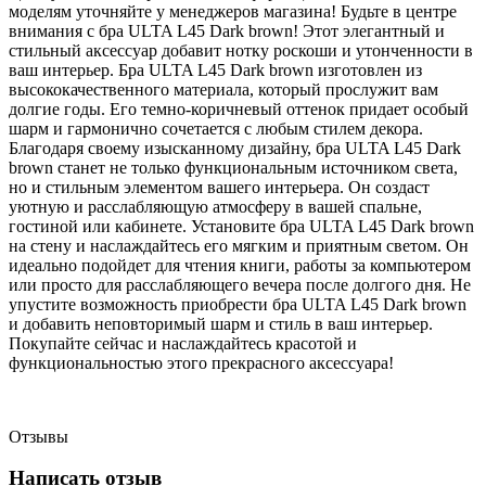
моделям уточняйте у менеджеров магазина! Будьте в центре
внимания с бра ULTA L45 Dark brown! Этот элегантный и
стильный аксессуар добавит нотку роскоши и утонченности в
ваш интерьер. Бра ULTA L45 Dark brown изготовлен из
высококачественного материала, который прослужит вам
долгие годы. Его темно-коричневый оттенок придает особый
шарм и гармонично сочетается с любым стилем декора.
Благодаря своему изысканному дизайну, бра ULTA L45 Dark
brown станет не только функциональным источником света,
но и стильным элементом вашего интерьера. Он создаст
уютную и расслабляющую атмосферу в вашей спальне,
гостиной или кабинете. Установите бра ULTA L45 Dark brown
на стену и наслаждайтесь его мягким и приятным светом. Он
идеально подойдет для чтения книги, работы за компьютером
или просто для расслабляющего вечера после долгого дня. Не
упустите возможность приобрести бра ULTA L45 Dark brown
и добавить неповторимый шарм и стиль в ваш интерьер.
Покупайте сейчас и наслаждайтесь красотой и
функциональностью этого прекрасного аксессуара!
Отзывы
Написать отзыв