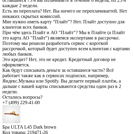
оставшиеся 75% вы оплачиваете в течение 6 недель, по 25%
каждые 2 недели.
Есть ли переплата?
Нет. Вы ничего не переплачиваетей. Нет
никаких скрытых комиссий.
Мне нужно иметь карту “Плайт”?
Нет. Плайт доступно для
клиентов всех банков.
При чём здесь Плайт и АО "Плайт"?
Мы в Плайте (а Плайт
это карта АО "Плайт") являемся экспертами в рассрочке.
Поэтому мы решили разработать сервис с короткой
рассрочкой, который будет доступен всем клиентам с картами
любых банков.
Это кредит?
Нет, это не кредит. Кредитный договор не
оформляется.
Как будут списывать деньги за оставшиеся части?
Всё
работает также как в сервисах подписки, например,
Яндекс.Музыка или Spotify. Вы делаете первый платёж, а
дальше с вашей карты списываются средства один раз в 2
недели.
Остались вопросы?
+7 (499) 229-41-00
Бра ULTA L45 Dark brown
Код товара:
219471-26