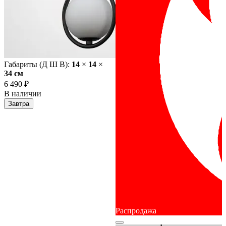
Габариты (Д Ш В):
14
×
14
×
34 cм
6 490 ₽
В наличии
Завтра
Распродажа