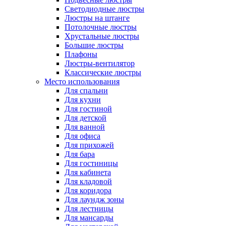
Светодиодные люстры
Люстры на штанге
Потолочные люстры
Хрустальные люстры
Большие люстры
Плафоны
Люстры-вентилятор
Классические люстры
Место использования
Для спальни
Для кухни
Для гостиной
Для детской
Для ванной
Для офиса
Для прихожей
Для бара
Для гостиницы
Для кабинета
Для кладовой
Для коридора
Для лаундж зоны
Для лестницы
Для мансарды