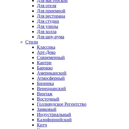
Для мастерской
Для отеля
Для приемной
Для ресторана
Для студии
Для улицы
Для холла
Для шоу-рума
Стили
Классика
Арт-Деко
Современный
Кантри
Барокко
Американский
Атмосферный
Бионика
Венецианский
Винтаж
Восточный
Голливудское Регентство
Замковый
Индустриальный
Калифорнийский
Китч