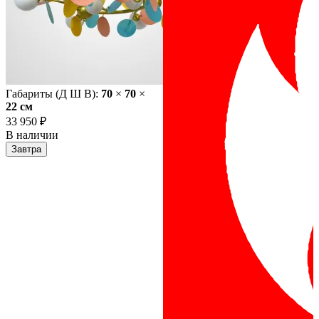
Габариты (Д Ш В):
70
×
70
×
22 cм
33 950 ₽
В наличии
Завтра