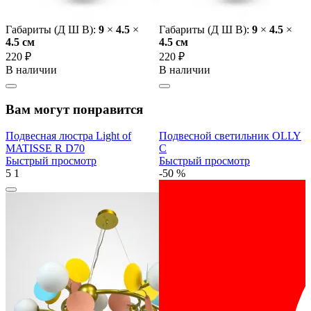
Габариты (Д Ш В):
9
×
4.5
×
Габариты (Д Ш В):
9
×
4.5
×
4.5 cм
4.5 cм
220 ₽
220 ₽
В наличии
В наличии
Вам могут понравится
Подвесная люстра Light of
Подвесной светильник OLLY
MATISSE R D70
C
Быстрый просмотр
Быстрый просмотр
5
1
-50 %