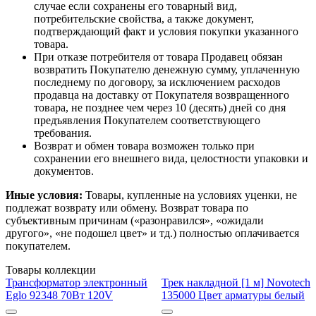
случае если сохранены его товарный вид,
потребительские свойства, а также документ,
подтверждающий факт и условия покупки указанного
товара.
При отказе потребителя от товара Продавец обязан
возвратить Покупателю денежную сумму, уплаченную
последнему по договору, за исключением расходов
продавца на доставку от Покупателя возвращенного
товара, не позднее чем через 10 (десять) дней со дня
предъявления Покупателем соответствующего
требования.
Возврат и обмен товара возможен только при
сохранении его внешнего вида, целостности упаковки и
документов.
Иные условия:
Товары, купленные на условиях уценки, не
подлежат возврату или обмену. Возврат товара по
субъективным причинам («разонравился», «ожидали
другого», «не подошел цвет» и тд.) полностью оплачивается
покупателем.
Товары коллекции
Трансформатор электронный
Трек накладной [1 м] Novotech
Eglo 92348 70Вт 120V
135000 Цвет арматуры белый