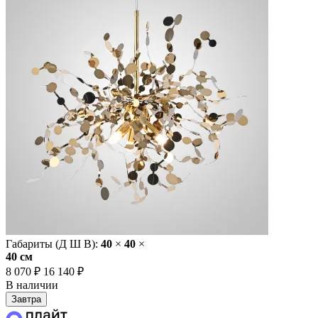
Габариты (Д Ш В):
40
×
40
×
40 cм
8 070 ₽
16 140 ₽
В наличии
Завтра