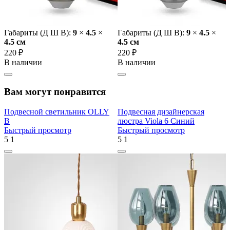
Габариты (Д Ш В):
9
×
4.5
×
Габариты (Д Ш В):
9
×
4.5
×
4.5 cм
4.5 cм
220 ₽
220 ₽
В наличии
В наличии
Вам могут понравится
Подвесной светильник OLLY
Подвесная дизайнерская
B
люстра Viola 6 Синий
Быстрый просмотр
Быстрый просмотр
5
1
5
1