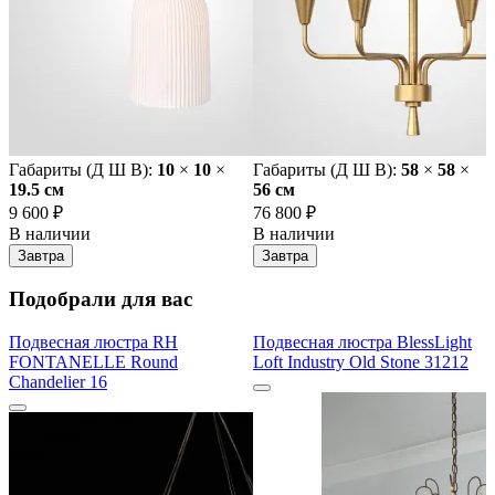
Габариты (Д Ш В):
10
×
10
×
Габариты (Д Ш В):
58
×
58
×
19.5 cм
56 cм
9 600 ₽
76 800 ₽
В наличии
В наличии
Завтра
Завтра
Подобрали для вас
Подвесная люстра RH
Подвесная люстра BlessLight
FONTANELLE Round
Loft Industry Old Stone 31212
Chandelier 16