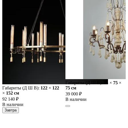
Габариты (Д Ш В):
75
×
75
×
Габариты (Д Ш В):
122
×
122
75 cм
×
152 cм
39 000 ₽
92 140 ₽
В наличии
В наличии
Завтра