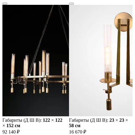
Габариты (Д Ш В):
122
×
122
Габариты (Д Ш В):
23
×
23
×
×
152 cм
58 cм
92 140 ₽
16 670 ₽