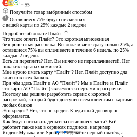
+ 55
Получайте товар выбранный способом
Оставшиеся 75% будут списываться
с вашей карты по 25% каждые 2 недели
Подробнее об оплате Плайт
Что такое оплата Плайт?
Это короткая мгновенная
безпроцентная рассрочка. Вы оплачиваете сразу только 25%, а
оставшиеся 75% вы оплачиваете в течение 6 недель, по 25%
каждые 2 недели.
Есть ли переплата?
Нет. Вы ничего не переплачиваетей. Нет
никаких скрытых комиссий.
Мне нужно иметь карту “Плайт”?
Нет. Плайт доступно для
клиентов всех банков.
При чём здесь Плайт и АО "Плайт"?
Мы в Плайте (а Плайт
это карта АО "Плайт") являемся экспертами в рассрочке.
Поэтому мы решили разработать сервис с короткой
рассрочкой, который будет доступен всем клиентам с картами
любых банков.
Это кредит?
Нет, это не кредит. Кредитный договор не
оформляется.
Как будут списывать деньги за оставшиеся части?
Всё
работает также как в сервисах подписки, например,
Яндекс.Музыка или Spotify. Вы делаете первый платёж, а