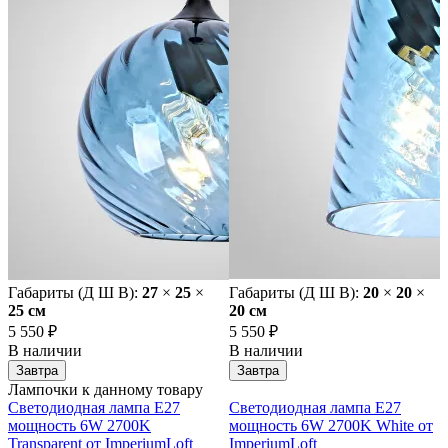
Габариты (Д Ш В):
27
×
25
×
Габариты (Д Ш В):
20
×
20
×
25 cм
20 cм
5 550 ₽
5 550 ₽
В наличии
В наличии
Завтра
Завтра
Лампочки к данному товару
Светодиодная лампа E27
Светодиодная лампа E27
мощность 6W 2700K
мощность 6W 2700K White от
Transparent от ImperiumLoft
ImperiumLoft