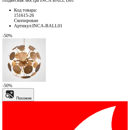
Подвесная люстра INCA BALL D81
Код товара:
151615-26
Скопирован
Артикул:
INCA-BALL01
-50%
-50%
Похожие